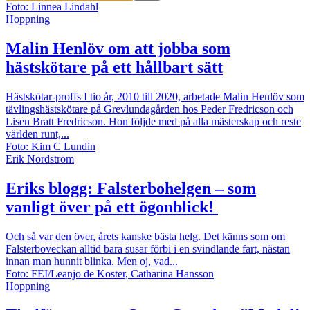
Foto: Linnea Lindahl
Hoppning
Malin Henlöv om att jobba som
hästskötare på ett hållbart sätt
Hästskötar-proffs
I tio år, 2010 till 2020, arbetade Malin Henlöv som
tävlingshästskötare på Grevlundagården hos Peder Fredricson och
Lisen Bratt Fredricson. Hon följde med på alla mästerskap och reste
världen runt,...
Foto: Kim C Lundin
Erik Nordström
Eriks blogg: Falsterbohelgen – som
vanligt över på ett ögonblick!
Och så var den över, årets kanske bästa helg. Det känns som om
Falsterboveckan alltid bara susar förbi i en svindlande fart, nästan
innan man hunnit blinka. Men oj, vad...
Foto: FEI/Leanjo de Koster, Catharina Hansson
Hoppning