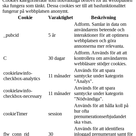
Cookies kategoriserade som nödvändiga behövs för att webbplatsen
ska fungera som tänkt. Dessa cookies ser till att basfunktionalitet
fungerar på webbplatsen anonymt.
Cookie
Varaktighet
Beskrivning
Adform. Samlar in data om
användarens beteende och
_pubcid
5 år
interaktioner för att optimera
webbplatsen och göra
annonserna mer relevanta.
Adform. Används för att att
C
30 dagar
kontrollera om användarens
webbläsare stödjer cookies.
Används för att spara
cookielawinfo-
11 månader
samtycke under kategorin
checkbox-analytics
"Analys".
Används för att spara
cookielawinfo-
11 månader
samtycke under kategorin
checkbox-necessary
"Nödvändiga".
Används för att hålla koll på
hur ofta
cookieTimer
session
prenumerationserbjudandet
ska visas.
Används för att identifiera
flw_conn_rid
30
inloggad prenumerant samt för