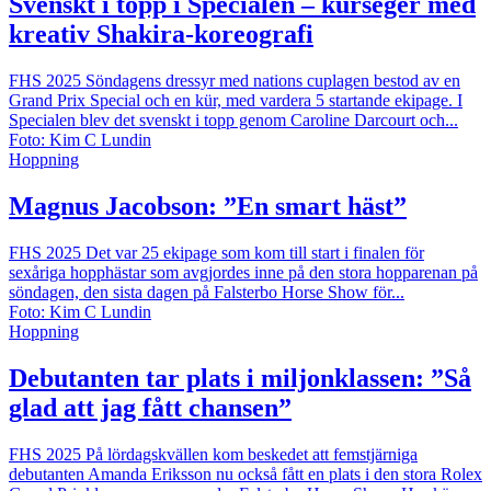
Svenskt i topp i Specialen – kürseger med
kreativ Shakira-koreografi
FHS 2025
Söndagens dressyr med nations cuplagen bestod av en
Grand Prix Special och en kür, med vardera 5 startande ekipage. I
Specialen blev det svenskt i topp genom Caroline Darcourt och...
Foto: Kim C Lundin
Hoppning
Magnus Jacobson: ”En smart häst”
FHS 2025
Det var 25 ekipage som kom till start i finalen för
sexåriga hopphästar som avgjordes inne på den stora hopparenan på
söndagen, den sista dagen på Falsterbo Horse Show för...
Foto: Kim C Lundin
Hoppning
Debutanten tar plats i miljonklassen: ”Så
glad att jag fått chansen”
FHS 2025
På lördagskvällen kom beskedet att femstjärniga
debutanten Amanda Eriksson nu också fått en plats i den stora Rolex