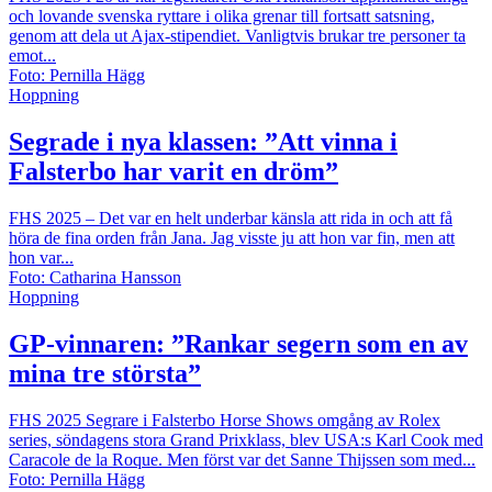
och lovande svenska ryttare i olika grenar till fortsatt satsning,
genom att dela ut Ajax-stipendiet. Vanligtvis brukar tre personer ta
emot...
Foto: Pernilla Hägg
Hoppning
Segrade i nya klassen: ”Att vinna i
Falsterbo har varit en dröm”
FHS 2025
– Det var en helt underbar känsla att rida in och att få
höra de fina orden från Jana. Jag visste ju att hon var fin, men att
hon var...
Foto: Catharina Hansson
Hoppning
GP-vinnaren: ”Rankar segern som en av
mina tre största”
FHS 2025
Segrare i Falsterbo Horse Shows omgång av Rolex
series, söndagens stora Grand Prixklass, blev USA:s Karl Cook med
Caracole de la Roque. Men först var det Sanne Thijssen som med...
Foto: Pernilla Hägg