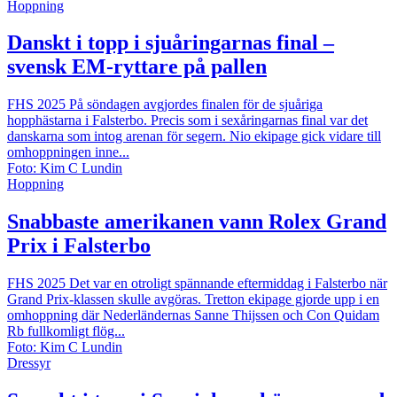
Hoppning
Danskt i topp i sjuåringarnas final –
svensk EM-ryttare på pallen
FHS 2025
På söndagen avgjordes finalen för de sjuåriga
hopphästarna i Falsterbo. Precis som i sexåringarnas final var det
danskarna som intog arenan för segern. Nio ekipage gick vidare till
omhoppningen inne...
Foto: Kim C Lundin
Hoppning
Snabbaste amerikanen vann Rolex Grand
Prix i Falsterbo
FHS 2025
Det var en otroligt spännande eftermiddag i Falsterbo när
Grand Prix-klassen skulle avgöras. Tretton ekipage gjorde upp i en
omhoppning där Nederländernas Sanne Thijssen och Con Quidam
Rb fullkomligt flög...
Foto: Kim C Lundin
Dressyr