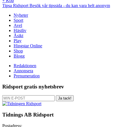
+
Köp
Tipsa Ridsport
Besök vår tipssida
- du kan vara helt anonym
Nyheter
Sport
Avel
Hästliv
Åsikt
Play
Hingstar Online
Shop
Blogg
Redaktionen
Annonsera
Prenumeration
Ridsport gratis nyhetsbrev
Ja tack!
Tidnings AB Ridsport
Postadress: