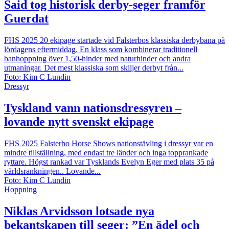
Said tog historisk derby-seger framför
Guerdat
FHS 2025
20 ekipage startade vid Falsterbos klassiska derbybana på
lördagens eftermiddag. En klass som kombinerar traditionell
banhoppning över 1,50-hinder med naturhinder och andra
utmaningar. Det mest klassiska som skiljer derbyt från...
Foto: Kim C Lundin
Dressyr
Tyskland vann nationsdressyren –
lovande nytt svenskt ekipage
FHS 2025
Falsterbo Horse Shows nationstävling i dressyr var en
mindre tillställning, med endast tre länder och inga topprankade
ryttare. Högst rankad var Tysklands Evelyn Eger med plats 35 på
världsrankningen.. Lovande...
Foto: Kim C Lundin
Hoppning
Niklas Arvidsson lotsade nya
bekantskapen till seger: ”En ädel och