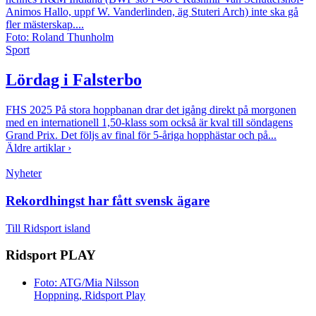
Animos Hallo, uppf W. Vanderlinden, äg Stuteri Arch) inte ska gå
fler mästerskap....
Foto: Roland Thunholm
Sport
Lördag i Falsterbo
FHS 2025
På stora hoppbanan drar det igång direkt på morgonen
med en internationell 1,50-klass som också är kval till söndagens
Grand Prix. Det följs av final för 5-åriga hopphästar och på...
Äldre artiklar ›
Nyheter
Brett politiskt stöd för förändringar i
djursjukvården – häst kan omfattas
Till
Ridsport island
Ridsport
PLAY
Foto: ATG/Mia Nilsson
Hoppning, Ridsport Play