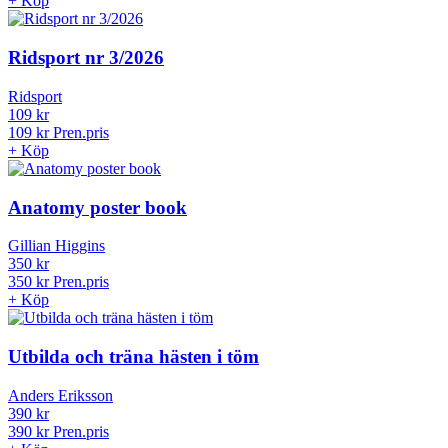
+
Köp
Ridsport nr 3/2026
Ridsport
109 kr
109 kr
Pren.pris
+
Köp
Anatomy poster book
Gillian Higgins
350 kr
350 kr
Pren.pris
+
Köp
Utbilda och träna hästen i töm
Anders Eriksson
390 kr
390 kr
Pren.pris