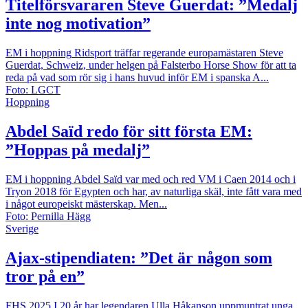
Titelförsvararen Steve Guerdat: ”Medalj
inte nog motivation”
EM i hoppning
Ridsport träffar regerande europamästaren Steve
Guerdat, Schweiz, under helgen på Falsterbo Horse Show för att ta
reda på vad som rör sig i hans huvud inför EM i spanska A...
Foto: LGCT
Hoppning
Abdel Saïd redo för sitt första EM:
”Hoppas på medalj”
EM i hoppning
Abdel Saïd var med och red VM i Caen 2014 och i
Tryon 2018 för Egypten och har, av naturliga skäl, inte fått vara med
i något europeiskt mästerskap. Men...
Foto: Pernilla Hägg
Sverige
Ajax-stipendiaten: ”Det är någon som
tror på en”
FHS 2025
I 20 år har legendaren Ulla Håkanson uppmuntrat unga