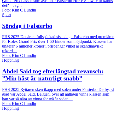
Grand Prixklassen som avrundar Falsterbo Horse Show. Hur känns
det? – Jag...
Foto: Kim C Lundin
Sport
Söndag i Falsterbo
FHS 2025
Det är en fullspäckad sista dag i Falsterbo med premiären
för Rolex Grand Prix över 1,60-hinder som höjdpunkt. Klassen har
ungefär 6 miljoner kronor i prispengar vilket är skandinaviskt
rekord....
Foto: Kim C Lundin
Hoppning
Abdel Said tog efterlängtad revansch:
”Min häst är naturligt snabb”
FHS 2025
Ryttaren sken ikapp med solen under Falsterbo Derby, så
glad var Abdel Said, Belgien, över att äntligen vinna klassen som
han var så nära att vinna för två år sedan....
Foto: Kim C Lundin
Hoppning