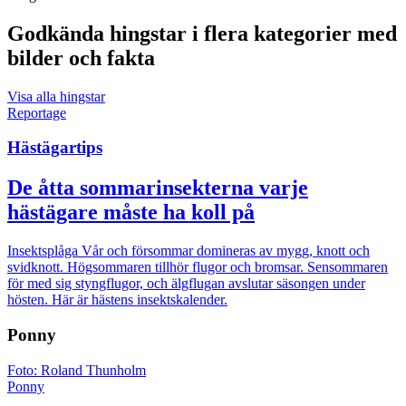
Godkända hingstar i flera kategorier med
bilder och fakta
Visa alla hingstar
Reportage
Hästägartips
De åtta sommarinsekterna varje
hästägare måste ha koll på
Insektsplåga
Vår och försommar domineras av mygg, knott och
svidknott. Högsommaren tillhör flugor och bromsar. Sensommaren
för med sig styngflugor, och älgflugan avslutar säsongen under
hösten. Här är hästens insektskalender.
Ponny
Foto: Roland Thunholm
Ponny