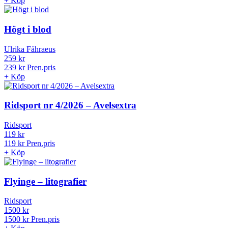
+
Köp
Högt i blod
Ulrika Fåhraeus
259 kr
239 kr
Pren.pris
+
Köp
Ridsport nr 4/2026 – Avelsextra
Ridsport
119 kr
119 kr
Pren.pris
+
Köp
Flyinge – litografier
Ridsport
1500 kr
1500 kr
Pren.pris