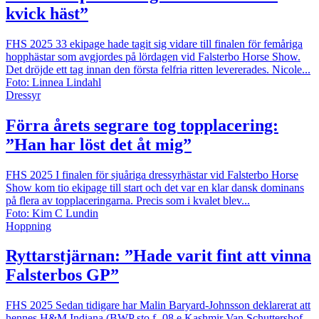
kvick häst”
FHS 2025
33 ekipage hade tagit sig vidare till finalen för femåriga
hopphästar som avgjordes på lördagen vid Falsterbo Horse Show.
Det dröjde ett tag innan den första felfria ritten levererades. Nicole...
Foto: Linnea Lindahl
Dressyr
Förra årets segrare tog topplacering:
”Han har löst det åt mig”
FHS 2025
I finalen för sjuåriga dressyrhästar vid Falsterbo Horse
Show kom tio ekipage till start och det var en klar dansk dominans
på flera av topplaceringarna. Precis som i kvalet blev...
Foto: Kim C Lundin
Hoppning
Ryttarstjärnan: ”Hade varit fint att vinna
Falsterbos GP”
FHS 2025
Sedan tidigare har Malin Baryard-Johnsson deklarerat att
hennes H&M Indiana (BWP sto f -08 e Kashmir Van Schuttershof-