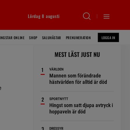
Lördag 8 augusti
INGSTAR ONLINE
SHOP
SALUHÄSTAR
PRENUMERATION
LOGGA IN
MEST LÄST JUST NU
VÄRLDEN
Mannen som förändrade
hästvärlden för alltid är död
e
SPORTNYTT
Hingst som satt djupa avtryck i
hoppaveln är död
DRESSYR