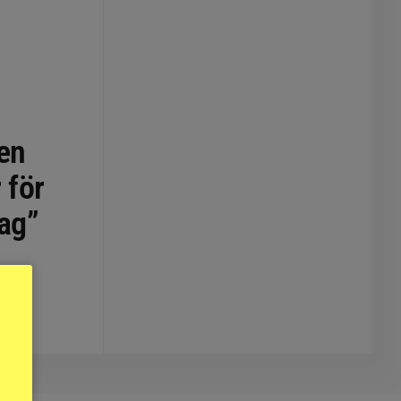
en
 för
dag”