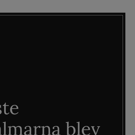
ste
älmarna blev