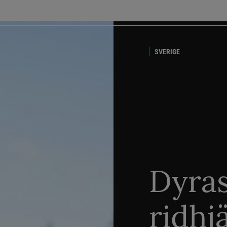
SVERIGE
Dyra
ridhj