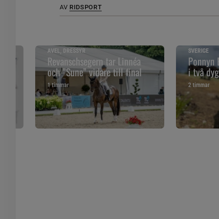
AV
RIDSPORT
AVEL, DRESSYR
SVERIGE
VM
Revanschsegern tar Linnéa
Ponnyn E
och ”Sune” vidare till final
i två dy
1 timmar
2 timmar