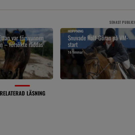
SENAST
PUBLIC
HOPPNING
ttan var försvunnen
Snuvade Rolf-Göran på VM-
gn – försökte räddas
start
16 timmar
RELATERAD LÄSNING