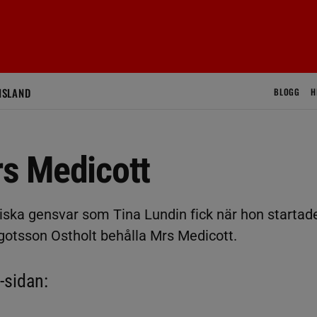
ISLAND
BLOGG
H
rs Medicott
stiska gensvar som Tina Lundin fick när hon startad
gotsson Ostholt behålla Mrs Medicott.
-sidan: