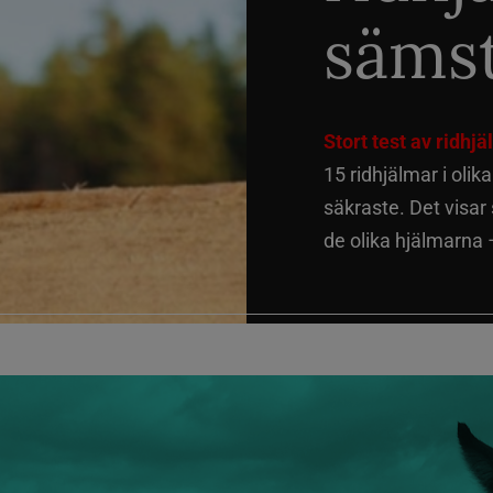
sämst
Stort test av ridhj
15 ridhjälmar i olik
säkraste. Det visar
de olika hjälmarna –