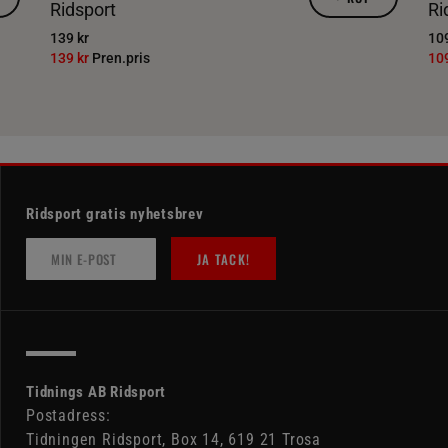
Ridsport
Ri
139 kr
109
139 kr
Pren.pris
10
Ridsport gratis nyhetsbrev
JA TACK!
Tidnings AB Ridsport
Postadress:
Tidningen Ridsport, Box 14, 619 21 Trosa