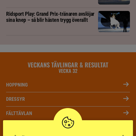
Ridsport Play: Grand Prix-tränaren avslöjar
sina knep – så blir hästen trygg överallt
VECKANS TÄVLINGAR & RESULTAT
VECKA 32
HOPPNING
DRESSYR
FÄLTTÄVLAN
KÖRNING