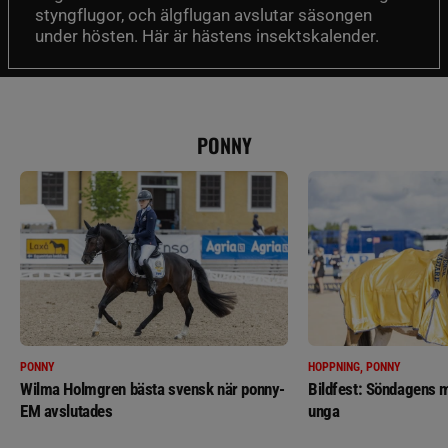
styngflugor, och älgflugan avslutar säsongen
under hösten. Här är hästens insektskalender.
PONNY
PONNY
HOPPNING, PONNY
Wilma Holmgren bästa svensk när ponny-
Bildfest: Söndagens m
EM avslutades
unga