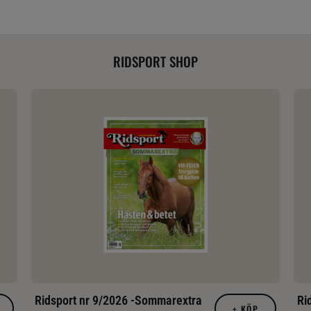
RIDSPORT SHOP
Ridsport nr 9/2026 -Sommarextra
Ri
+
KÖP