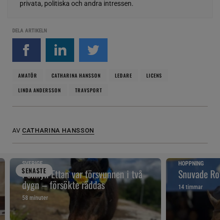
privata, politiska och andra intressen.
DELA ARTIKELN
AMATÖR
CATHARINA HANSSON
LEDARE
LICENS
LINDA ANDERSSON
TRAVSPORT
AV
CATHARINA HANSSON
SVERIGE
HOPPNING
SENAST
E
Ponnyn Ettan var försvunnen i två
Snuvade Ro
dygn – försökte räddas
14 timmar
58 minuter