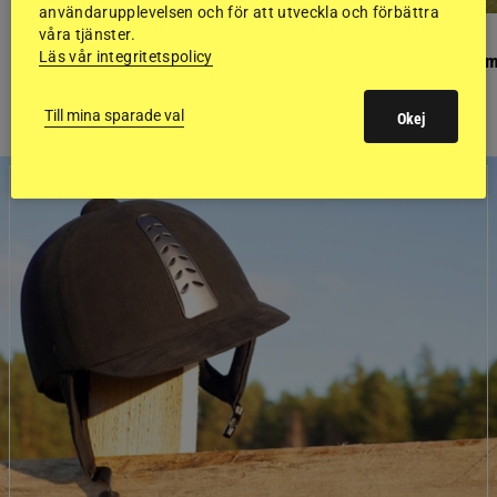
användarupplevelsen och för att utveckla och förbättra
våra tjänster.
PONNYPAPPAN
GÄSTBLOGGEN
Läs vår integritetspolicy
Ponnypappan: Kärlek från första gnägget
Finaldag med jubileum
Till mina sparade val
Okej