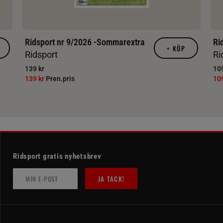
Ridsport nr 9/2026 -Sommarextra
Ri
+
KÖP
Ridsport
Ri
139 kr
109
139 kr
Pren.pris
10
Ridsport gratis nyhetsbrev
JA TACK!