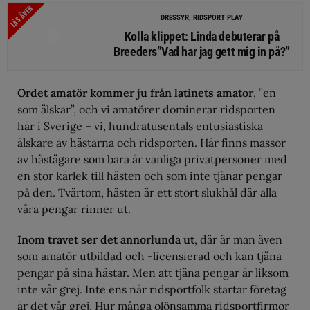
LÄS ÄVEN
DRESSYR, RIDSPORT PLAY
Kolla klippet: Linda debuterar på
Breeders”Vad har jag gett mig in på?”
Ordet amatör kommer ju från latinets amator
, ”en
som älskar”, och vi amatörer dominerar ridsporten
här i Sverige – vi, hundratusentals entusiastiska
älskare av hästarna och ridsporten. Här finns massor
av hästägare som bara är vanliga privatpersoner med
en stor kärlek till hästen och som inte tjänar pengar
på den. Tvärtom, hästen är ett stort slukhål där alla
våra pengar rinner ut.
Inom travet ser det annorlunda ut
, där är man även
som amatör utbildad och -licensierad och kan tjäna
pengar på sina hästar. Men att tjäna pengar är liksom
inte vår grej. Inte ens när ridsportfolk startar företag
är det vår grej. Hur många olönsamma ridsportfirmor