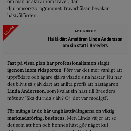
om man är aktiv inom travet, där
djuromsorgsprogrammet Travarhälsan bevakar
hästvälfärden.
LÄS ÄVEN
AVELSNYHETER
Hallå där: Amatören Linda Andersson
om sin start i Breeders
Fast på vissa plan har professionalismen slagit
igenom inom ridsporten
. Förr var det mer vanligt att
uppfödare och ägare själva visade sina hästar. Nu har
det blivit så självklart att anlita proffs att hästägaren
Linda Andersson
, som kvalat sin häst till Breeders
möts av ”Ska du rida själv? Oj, det var modigt!”.
För många är de här unghästtävlingarna en viktig
marknadsföring, business
. Men Linda väljer att se
det som att hon och hennes häst gör något kul