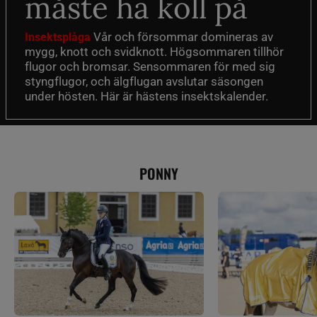
måste ha koll på
Vår och försommar domineras av
Insektsplåga
mygg, knott och svidknott. Högsommaren tillhör
flugor och bromsar. Sensommaren för med sig
styngflugor, och älgflugan avslutar säsongen
under hösten. Här är hästens insektskalender.
PONNY