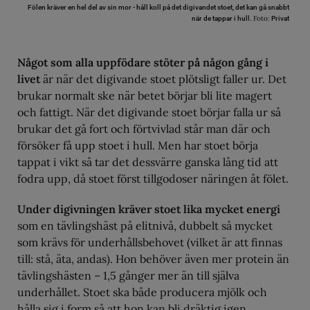
Fölen kräver en hel del av sin mor - håll koll på det digivandet stoet, det kan gå snabbt
Foto:
när de tappar i hull.
Privat
Något som alla uppfödare stöter på någon gång i
livet
är när det digivande stoet plötsligt faller ur. Det
brukar normalt ske när betet börjar bli lite magert
och fattigt. När det digivande stoet börjar falla ur så
brukar det gå fort och förtvivlad står man där och
försöker få upp stoet i hull. Men har stoet börja
tappat i vikt så tar det dessvärre ganska lång tid att
fodra upp, då stoet först tillgodoser näringen åt fölet.
Under digivningen kräver stoet lika mycket energi
som en tävlingshäst på elitnivå, dubbelt så mycket
som krävs för underhållsbehovet (vilket är att finnas
till: stå, äta, andas). Hon behöver även mer protein än
tävlingshästen – 1,5 gånger mer än till själva
underhållet. Stoet ska både producera mjölk och
hålla sig i form så att hon kan bli dräktig igen.