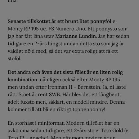
fina!
Senaste tillskottet är ett brunt litet ponnyföl
e.
Monty RP 195 ue. FS Numero Uno. Ett ponnysto som
jag har fått låna utav
Marianne Lundin
. Jag har sedan
tidigare en 2-års hingst undan detta sto som jag är
väldigt nöjd med, så det var extra roligt att få ett
stoföl.
Det andra och även det sista fölet är en liten rolig
kombination
, nämligen också efter Monty RP 195
men undan efter Ironman H – Bernstein. Ja, ni läste
rätt. Stoet är rent SWB. Här blev det ett långbent,
ädelt fuxsto men, såklart, en modell mindre. Denna
kommer till att bli en riktigt toppenponny!
En storhäst i miniformat. Modern till fölet har en
avkomma sedan tidigare, ett 2-års sto e. Toto Gold (e.
Toto JR – Apache). Men eftersom modern är en