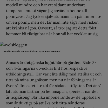
modell mindre och har ett sådant underbart
temperament, så vågar jag använda henne till
ponnyavel. Jag tycker själv att mamman påminner lite
om en ponny, men det får man inte säga med risken
att kränka någon. Oavsett, så tror jag att detta fölet
kommer bli riktigt bra när hon väl har vecklat ut sig.
Foto:
Emelie Röstads senaste tillskott.
Emelie Röstad
Annars är det ganska lugnt här på gården.
Både 3-
och 4-åringarna utvecklas fint hos respektive
utbildningsstall. Har varit lite dålig med att åka ut och
titta på mina unghästar, men nu när fölningarna är
över så finns det lite tid för sådana utflykter. Det är så
lätt att man fastnar på hemmaplan, speciellt när det
är högsäsong. Blir lika imponerande av de uppfödare
som är duktiga på att åka och titta när deras