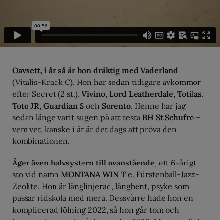
Oavsett, i år så är hon dräktig med Vaderland
(Vitalis-Krack C). Hon har sedan tidigare avkommor
efter Secret (2 st.),
Vivino
,
Lord Leatherdale
,
Totilas
,
Toto JR
,
Guardian S
och
Sorento
. Henne har jag
sedan länge varit sugen på att testa
BH St Schufro
–
vem vet, kanske i år är det dags att pröva den
kombinationen.
Äger även halvsystern till ovanstående
, ett 6-årigt
sto vid namn
MONTANA WIN T
e. Fürstenball-Jazz-
Zeolite. Hon är långlinjerad, långbent, psyke som
passar ridskola med mera. Dessvärre hade hon en
komplicerad fölning 2022, så hon går tom och