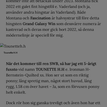
kommer inte att betäckas under 2023. Montana fick
2022 ett galet fint hingstföl e. Vaderland (och ja,
använder andra hingstar än Vaderland). Både
Montana och
Fascination
är halvsystrar till före detta
hingsten
Grand Galaxy Win
som dessvärre numera är
kastrerad och deras mor gick bort 2022, så denna
mödernelinje är speciell för mig.
Tounette H.H
När det kommer till ren SWB, så har jag ett 5-årigt
fuxsto
vid namn
TOUNETTE H.H
e. Ironman H-
Bernstein-Quilted xx. Hon ser ut som en riktig
ponny; lång spretig man, något stort huvud, lång
rygg, 1.58 cm över havet – Ja, som en förvuxen ponny
helt enkelt.
Dock rör hon sig ganska trevligt och även hon har ett