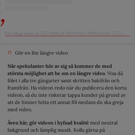
Ett inlägg delat av 🇸🇪 EMELIE RÖSTAD | DRESSAGE 🇸🇪 (@emelie_rostad)
Gör en lite längre video
När spekulanter hör av sig så kommer de med
största möjlighet att be om en längre video.
Visa då
fölet i alla tre gångarter samt skritten bakifrån och
framifrån. Ha videon redo när du publicera den korta
videon, så du inte riskerar tappa kunder på grund av
att de hinner hitta ett annat föl medans du ska greja
med video.
Även här, gör videon i hyfsad kvalité
med neutral
bakgrund och lämplig musik. Kolla gärna på