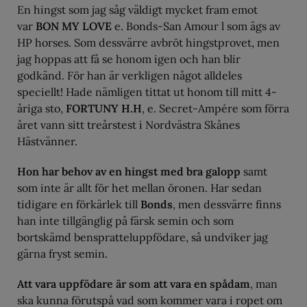
En hingst som jag såg väldigt mycket fram emot
var
BON MY LOVE
e. Bonds-San Amour l som ägs av
HP horses. Som dessvärre avbröt hingstprovet, men
jag hoppas att få se honom igen och han blir
godkänd. För han är verkligen något alldeles
speciellt! Hade nämligen tittat ut honom till mitt 4-
åriga sto,
FORTUNY H.H
, e. Secret-Ampére som förra
året vann sitt treårstest i Nordvästra Skånes
Hästvänner.
Hon har behov av en hingst med bra galopp
samt
som inte är allt för het mellan öronen. Har sedan
tidigare en förkärlek till
Bonds
, men dessvärre finns
han inte tillgänglig på färsk semin och som
bortskämd benspratteluppfödare, så undviker jag
gärna fryst semin.
Att vara uppfödare är som att vara en spådam
, man
ska kunna förutspå vad som kommer vara i ropet om