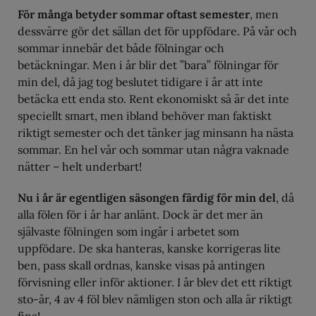
För många betyder sommar oftast semester
, men
dessvärre gör det sällan det för uppfödare. På vår och
sommar innebär det både fölningar och
betäckningar. Men i år blir det ”bara” fölningar för
min del, då jag tog beslutet tidigare i år att inte
betäcka ett enda sto. Rent ekonomiskt så är det inte
speciellt smart, men ibland behöver man faktiskt
riktigt semester och det tänker jag minsann ha nästa
sommar. En hel vår och sommar utan några vaknade
nätter – helt underbart!
Nu i år är egentligen säsongen färdig för min del
, då
alla fölen för i år har anlänt. Dock är det mer än
självaste fölningen som ingår i arbetet som
uppfödare. De ska hanteras, kanske korrigeras lite
ben, pass skall ordnas, kanske visas på antingen
förvisning eller inför aktioner. I år blev det ett riktigt
sto-år, 4 av 4 föl blev nämligen ston och alla är riktigt