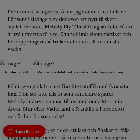
För utom 3-åringarna så har jag kommit in i halvlek.
För sent i tisdags blev det även ett nytt tillskott i
stallet, för stoet
Melody Ely T beslöt sig att föla
. Så nu
är två utav fyra föl ute. Känns himla skönt faktiskt och
förhoppningsvis så trillar det ut en till nu i nästa
vecka.
Alldeles nyfödd!
Melodys fina stoföl med fyra vita ben. Foto: Josefine Friberg
Fölningen gick bra,
ett fint litet stoföl med fyra vita
ben.
Hon ser inte alls ut som sina äldre systrar,
Melody är även mamma till ovannämnda Morticia.
Årets föl är efter Vaderland x Franklin x Florencio l
och är hur fin som helst!
Tack för att ni tog er tiden att läsa och önskar ni följa
Tipsa Ridsport
mig på sociala medier, så hittar ni till
min Instagram