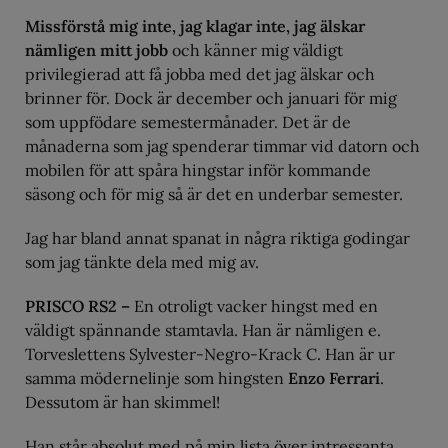
Missförstå mig inte, jag klagar inte, jag älskar
nämligen mitt jobb
och känner mig väldigt
privilegierad att få jobba med det jag älskar och
brinner för. Dock är december och januari för mig
som uppfödare semestermånader. Det är de
månaderna som jag spenderar timmar vid datorn och
mobilen för att spåra hingstar inför kommande
säsong och för mig så är det en underbar semester.
Jag har bland annat spanat in några riktiga godingar
som jag tänkte dela med mig av.
PRISCO RS2 –
En otroligt vacker hingst med en
väldigt spännande stamtavla. Han är nämligen e.
Torveslettens Sylvester-Negro-Krack C. Han är ur
samma mödernelinje som hingsten
Enzo Ferrari
.
Dessutom är han skimmel!
Han står absolut med på min lista över intressanta