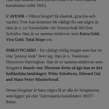
kandidater inför 2023.
L’ AVENIR –
Vilken hingst! Så elastisk, graciös och
vacker. Tror han kommer bli väldigt fin om något år.
Han är e. Le Formidable-Sir Donnerhall-BH Don
Schufro. Han är ur samma möderne som
Extra Gold
,
Viva Gold
,
Total Hope
etc.
PABLO PICASSO
– En väldigt rörlig hingst som har en
viss ”ponny-look” över sig. Han är e. Taminiau-
Florencio-Farrington. Han är ur samma möderne som
hingsten
Knock-out. Förutom detta så ägs han av det
holländska landslaget; Witte Scholtens, Edward Gal
,
and Hans Peter Minderhoud
.
Dessa hingstar är bara några få av alla de hingstarna
som ligger på min ”intressanta kandidater 2023”-
listan.