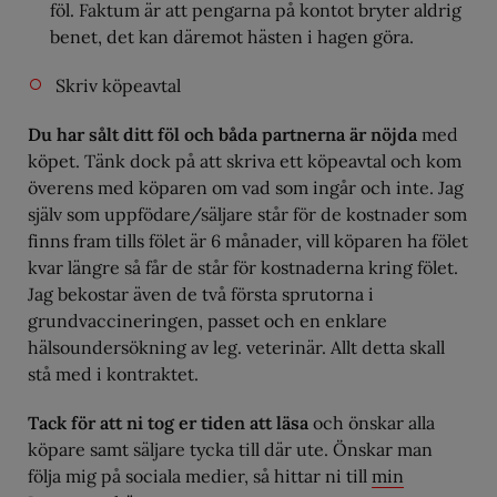
föl. Faktum är att pengarna på kontot bryter aldrig
benet, det kan däremot hästen i hagen göra.
Skriv köpeavtal
Du har sålt ditt föl och båda partnerna är nöjda
med
köpet. Tänk dock på att skriva ett köpeavtal och kom
överens med köparen om vad som ingår och inte. Jag
själv som uppfödare/säljare står för de kostnader som
finns fram tills fölet är 6 månader, vill köparen ha fölet
kvar längre så får de står för kostnaderna kring fölet.
Jag bekostar även de två första sprutorna i
grundvaccineringen, passet och en enklare
hälsoundersökning av leg. veterinär. Allt detta skall
stå med i kontraktet.
Tack för att ni tog er tiden att läsa
och önskar alla
köpare samt säljare tycka till där ute. Önskar man
följa mig på sociala medier, så hittar ni till
min