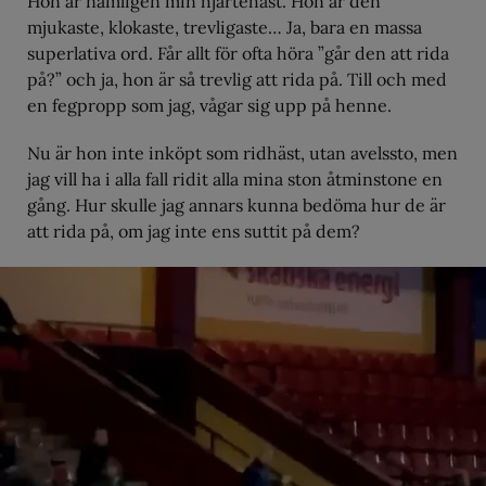
Hon är nämligen min hjärtehäst. Hon är den
mjukaste, klokaste, trevligaste… Ja, bara en massa
superlativa ord. Får allt för ofta höra ”går den att rida
på?” och ja, hon är så trevlig att rida på. Till och med
en fegpropp som jag, vågar sig upp på henne.
Nu är hon inte inköpt som ridhäst, utan avelssto, men
jag vill ha i alla fall ridit alla mina ston åtminstone en
gång. Hur skulle jag annars kunna bedöma hur de är
att rida på, om jag inte ens suttit på dem?