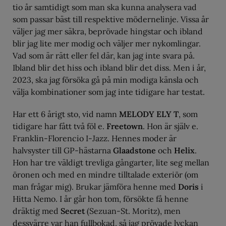
tio år samtidigt som man ska kunna analysera vad
som passar bäst till respektive mödernelinje. Vissa år
väljer jag mer säkra, beprövade hingstar och ibland
blir jag lite mer modig och väljer mer nykomlingar.
Vad som är rätt eller fel där, kan jag inte svara på.
Ibland blir det hiss och ibland blir det diss. Men i år,
2023, ska jag försöka gå på min modiga känsla och
välja kombinationer som jag inte tidigare har testat.
Har ett 6 årigt sto, vid namn
MELODY ELY T
, som
tidigare har fått två föl e.
Freetown
. Hon är själv e.
Franklin-Florencio I-Jazz. Hennes moder är
halvsyster till GP-hästarna
Glaadstone
och
Helix
.
Hon har tre väldigt trevliga gångarter, lite seg mellan
öronen och med en mindre tilltalade exteriör (om
man frågar mig). Brukar jämföra henne med
Doris
i
Hitta Nemo. I år går hon tom, försökte få henne
dräktig med
Secret
(Sezuan-St. Moritz), men
dessvärre var han fullbokad, så jag prövade lyckan