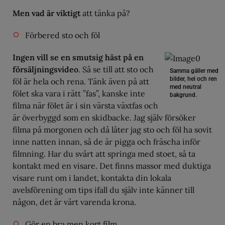
Men vad är viktigt
att tänka på?
Förbered sto och föl
Ingen vill se en smutsig häst på en
försäljningsvideo
. Så se till att sto och
Samma gäller med
bilder, hel och ren
föl är hela och rena. Tänk även på att
med neutral
fölet ska vara i rätt ”fas”, kanske inte
bakgrund.
filma när fölet är i sin värsta växtfas och
är överbyggd som en skidbacke. Jag själv försöker
filma på morgonen och då låter jag sto och föl ha sovit
inne natten innan, så de är pigga och fräscha inför
filmning. Har du svårt att springa med stoet, så ta
kontakt med en visare. Det finns massor med duktiga
visare runt om i landet, kontakta din lokala
avelsförening om tips ifall du själv inte känner till
någon, det är värt varenda krona.
Gör en bra men kort film