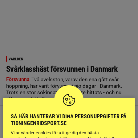
VÄRLDEN
Svårklasshäst försvunnen i Danmark
Försvunna
Två avelsston, varav den ena gått svår
hoppning, har varit förvunna i nio dagar i Danmark.
Trots en stor sökinsats har de inte hittats - och nu
utlovas en hittelön.
SÅ HÄR HANTERAR VI DINA PERSONUPPGIFTER PÅ
TIDNINGENRIDSPORT.SE
Vi använder cookies för att ge dig den bästa