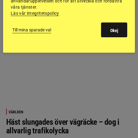
användarupplevelsen och för att utveckla och förbättra
våra tjänster.
Läs vår integritetspolicy
Till mina sparade val
Okej
VÄRLDEN
Häst slungades över vägräcke – dog i
allvarlig trafikolycka