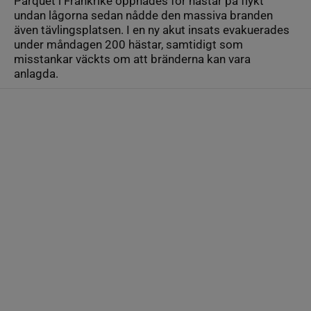
Parquet i Frankrike öppnades för hästar på flykt
undan lågorna sedan nådde den massiva branden
även tävlingsplatsen. I en ny akut insats evakuerades
under måndagen 200 hästar, samtidigt som
misstankar väckts om att bränderna kan vara
anlagda.