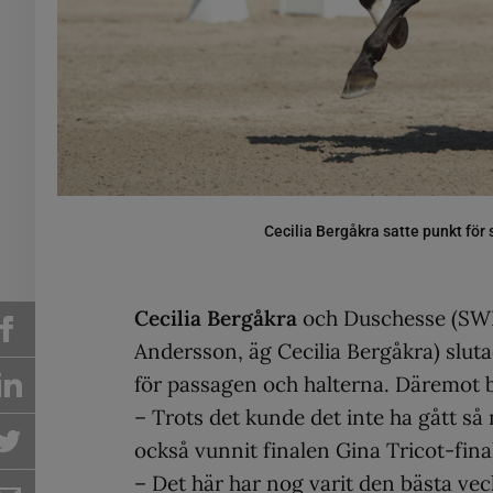
Cecilia Bergåkra satte punkt fö
Cecilia Bergåkra
och Duschesse (SWB 
Andersson, äg Cecilia Bergåkra) sluta
för passagen och halterna. Däremot bl
– Trots det kunde det inte ha gått så
också vunnit finalen Gina Tricot-fina
– Det här har nog varit den bästa veck