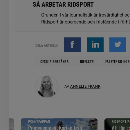
SÅ ARBETAR RIDSPORT
Grunden i vår journalistik är trovärdighet oc
Ridsport är oberoende och fristående i förhå
DELA ARTIKELN
CECILIA BERGÅKRA
DRESSYR
FALSTERBO HO
AV
ANNELIE FRANK
PONNYPAPPAN
RIDSPORT P
Ponnypappan: Kärlek från
Alf låg f