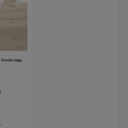
:
Pernilla Hägg
s
r