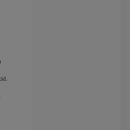
a
id.
g