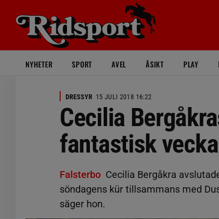
NYHETER
SPORT
AVEL
ÅSIKT
PLAY
DRESSYR
15 JULI 2018 16:22
Cecilia Bergåkra
fantastisk vecka
Falsterbo
Cecilia Bergåkra avsluta
söndagens kür tillsammans med Dusch
säger hon.