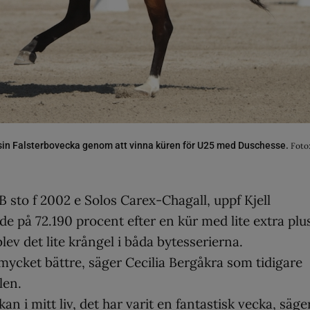
r sin Falsterbovecka genom att vinna küren för U25 med Duschesse.
Foto
sto f 2002 e Solos Carex-Chagall, uppf Kjell
de på 72.190 procent efter en kür med lite extra plu
ev det lite krångel i båda bytesserierna.
 mycket bättre, säger Cecilia Bergåkra som tidigare
len.
an i mitt liv, det har varit en fantastisk vecka, säge