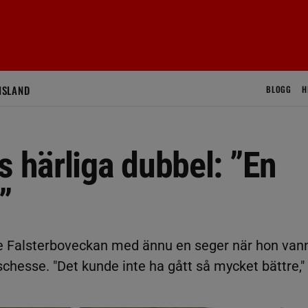
ISLAND
BLOGG
H
s härliga dubbel: ”En
”
de Falsterboveckan med ännu en seger när hon van
esse. "Det kunde inte ha gått så mycket bättre,"