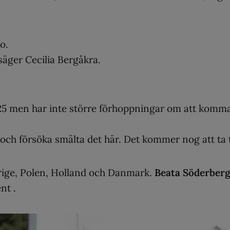
o.
, säger Cecilia Bergåkra.
 U25 men har inte större förhoppningar om att komm
 och försöka smälta det här. Det kommer nog att ta t
erige, Polen, Holland och Danmark.
Beata Söderber
nt .