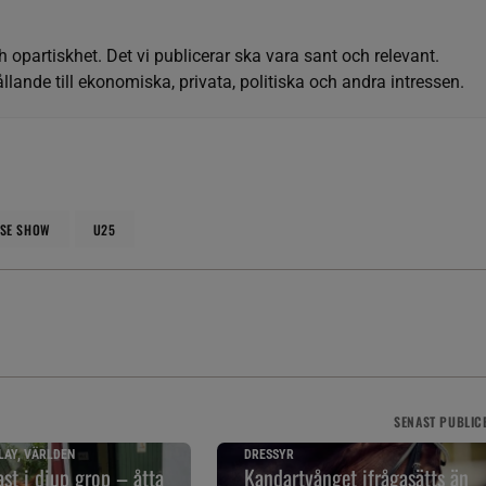
h opartiskhet. Det vi publicerar ska vara sant och relevant.
llande till ekonomiska, privata, politiska och andra intressen.
RSE SHOW
U25
SENAST
PUBLIC
LAY, VÄRLDEN
DRESSYR
ast i djup grop – åtta
Kandartvånget ifrågasätts än