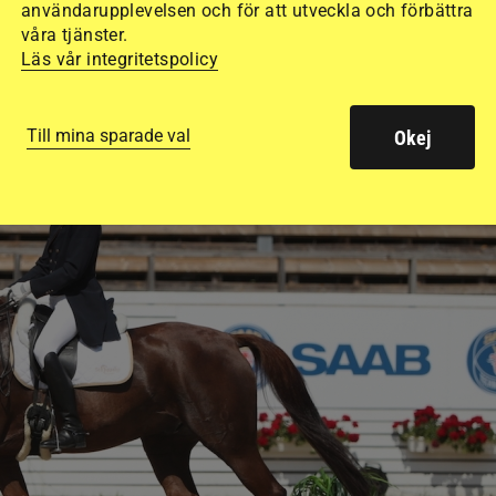
användarupplevelsen och för att utveckla och förbättra
våra tjänster.
Läs vår integritetspolicy
ren.
Foto:
Pernilla Hägg
Till mina sparade val
Okej