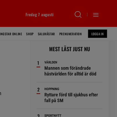
Fredag 7 augusti
INGSTAR ONLINE
SHOP
SALUHÄSTAR
PRENUMERATION
LOGGA IN
MEST LÄST JUST NU
VÄRLDEN
Mannen som förändrade
hästvärlden för alltid är död
HOPPNING
n
Ryttare förd till sjukhus efter
fall på SM
SPORTNYTT