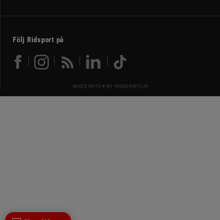
Följ Ridsport på
MADE WITH ♥ BY
WONDERFOUR