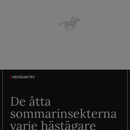
HÄSTÄGARTIPS
De åtta
sommarinsekterna
varje hästägare