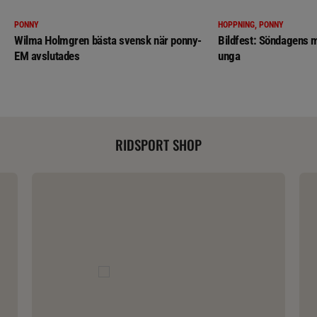
PONNY
HOPPNING, PONNY
Wilma Holmgren bästa svensk när ponny-
Bildfest: Söndagens m
EM avslutades
unga
RIDSPORT SHOP