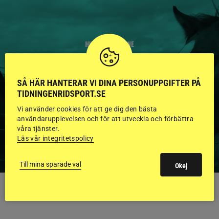
HINGSTAR ONLINE
GODKÄNDA HINGSTAR I
FLERA KATEGORIER MED
SÅ HÄR HANTERAR VI DINA PERSONUPPGIFTER PÅ
TIDNINGENRIDSPORT.SE
BILDER OCH FAKTA
Vi använder cookies för att ge dig den bästa
användarupplevelsen och för att utveckla och förbättra
våra tjänster.
Läs vår integritetspolicy
VISA ALLA HINGSTAR
Till mina sparade val
Okej