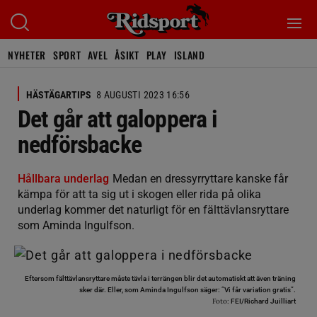
NYHETER
SPORT
AVEL
ÅSIKT
PLAY
ISLAND
HÄSTÄGARTIPS
8 AUGUSTI 2023 16:56
Det går att galoppera i
nedförsbacke
Hållbara underlag
Medan en dressyrryttare kanske får
kämpa för att ta sig ut i skogen eller rida på olika
underlag kommer det naturligt för en fälttävlansryttare
som Aminda Ingulfson.
Eftersom fälttävlansryttare måste tävla i terrängen blir det automatiskt att även träning
sker där. Eller, som Aminda Ingulfson säger: ”Vi får variation gratis”.
Foto:
FEI/Richard Juilliart