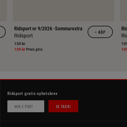
Ridsport nr 9/2026 -Sommarextra
Ri
+
KÖP
Ridsport
Ri
139 kr
109
139 kr
Pren.pris
10
Ridsport gratis nyhetsbrev
JA TACK!