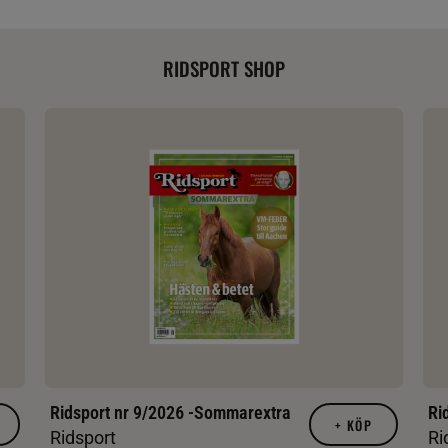
RIDSPORT SHOP
Ridsport nr 9/2026 -Sommarextra
Ri
+
KÖP
Ridsport
Ri