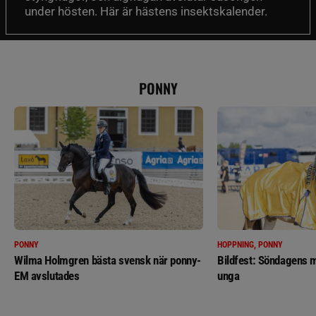
under hösten. Här är hästens insektskalender.
PONNY
PONNY
HOPPNING, PONNY
Wilma Holmgren bästa svensk när ponny-
Bildfest: Söndagens m
EM avslutades
unga