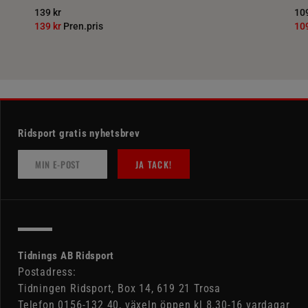
139 kr
109
139 kr
Pren.pris
10
Ridsport gratis nyhetsbrev
JA TACK!
Tidnings AB Ridsport
Postadress:
Tidningen Ridsport, Box 14, 619 21 Trosa
Telefon 0156-132 40, växeln öppen kl 8.30-16 vardagar