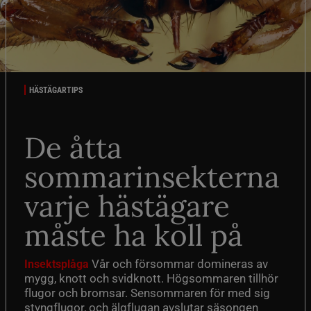
HÄSTÄGARTIPS
De åtta
sommarinsekterna
varje hästägare
måste ha koll på
Vår och försommar domineras av
Insektsplåga
mygg, knott och svidknott. Högsommaren tillhör
flugor och bromsar. Sensommaren för med sig
styngflugor, och älgflugan avslutar säsongen