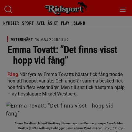
NYHETER
SPORT
AVEL
ÅSIKT
PLAY
ISLAND
VETERINÄRT
16 MAJ 2020 18:50
Emma Tovatt: ”Det finns visst
hopp vid fång”
Fång
När fyra av Emma Tovatts hästar fick fång trodde
hon att hoppet var ute. Och ungefär samma besked fick
hon från flera veterinärer. Men till sist fick hästarna hjälp
– av hovslagare Mikael Westberg.
Emma Tovatt och Mikael Westberg tillsammans med Emmas ponnyer Esse Golden
Brother (f -09 e Willoway Goldigger-Esse Brownie Paintbox) och Tiny (f -19, imp