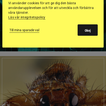
GODKÄNDA HINGSTAR I
Vi använder cookies för att ge dig den bästa
FLERA KATEGORIER MED
användarupplevelsen och för att utveckla och förbättra
våra tjänster.
BILDER OCH FAKTA
Läs vår integritetspolicy
Till mina sparade val
Okej
VISA ALLA HINGSTAR