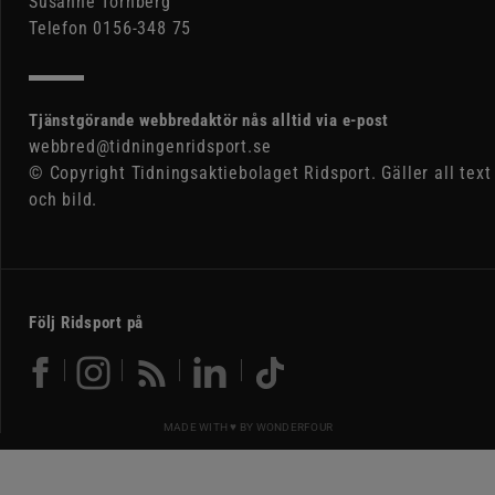
Susanne Tornberg
Telefon 0156-348 75
Tjänstgörande webbredaktör nås alltid via e-post
webbred@tidningenridsport.se
© Copyright Tidningsaktiebolaget Ridsport. Gäller all text
och bild.
Följ Ridsport på
MADE WITH ♥ BY
WONDERFOUR