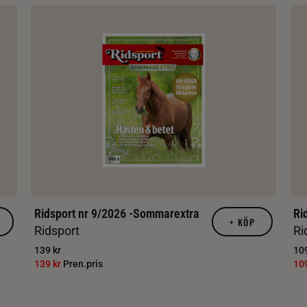
Ridsport nr 9/2026 -Sommarextra
Ri
+
KÖP
Ridsport
Ri
139 kr
109
139 kr
Pren.pris
10