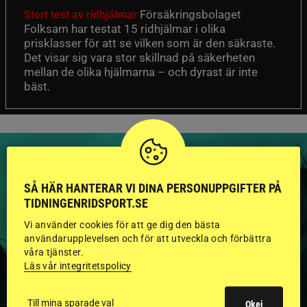
Försäkringsbolaget
Stort test av ridhjälmar
Folksam har testat 15 ridhjälmar i olika
prisklasser för att se vilken som är den säkraste.
Det visar sig vara stor skillnad på säkerheten
mellan de olika hjälmarna – och dyrast är inte
bäst.
SÅ HÄR HANTERAR VI DINA PERSONUPPGIFTER PÅ
TIDNINGENRIDSPORT.SE
HINGSTAR ONLINE
Vi använder cookies för att ge dig den bästa
GODKÄNDA HINGSTAR I
användarupplevelsen och för att utveckla och förbättra
våra tjänster.
FLERA KATEGORIER MED
Läs vår integritetspolicy
BILDER OCH FAKTA
Till mina sparade val
Okej