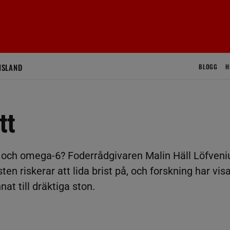
ISLAND
BLOGG
H
tt
 och omega-6? Foderrådgivaren Malin Häll Löfveni
n riskerar att lida brist på, och forskning har vis
nat till dräktiga ston.