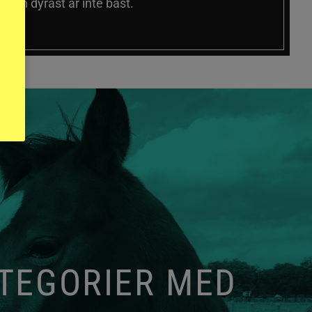
 och dyrast är inte bäst.
ATEGORIER MED