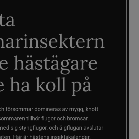
ta
arinsektern
je hästägare
 ha koll på
ch försommar domineras av mygg, knott
sommaren tillhör flugor och bromsar.
d sig styngflugor, och älgflugan avslutar
ten. Här är hästens insektskalender.