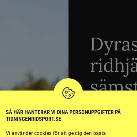
Dyra
ridhj
sämst
Stort test av ridhj
SÅ HÄR HANTERAR VI DINA PERSONUPPGIFTER PÅ
TIDNINGENRIDSPORT.SE
15 ridhjälmar i olik
säkraste. Det visar
Vi använder cookies för att ge dig den bästa