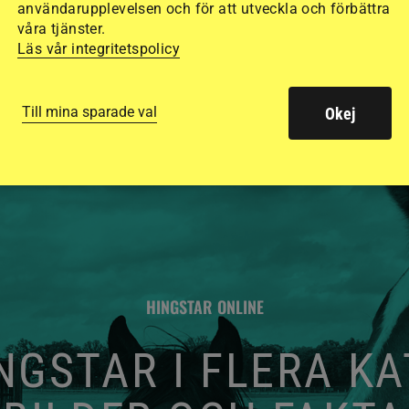
de olika hjälmarna –
användarupplevelsen och för att utveckla och förbättra
våra tjänster.
Läs vår integritetspolicy
Till mina sparade val
Okej
HINGSTAR ONLINE
GSTAR I FLERA K