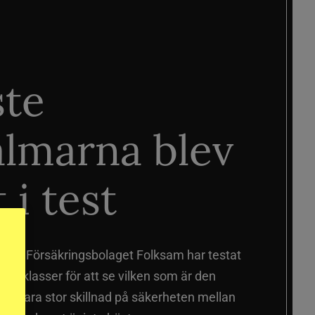
ste
älmarna blev
 i test
älmar
Försäkringsbolaget Folksam har testat
a prisklasser för att se vilken som är den
 sig vara stor skillnad på säkerheten mellan