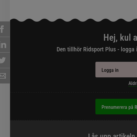
Hej, kul a
Den tillhör Ridsport Plus - logga 
Logga in
Aldr
Prenumerera på R