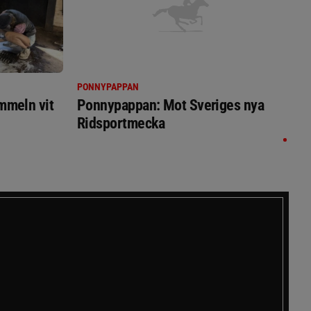
PONNYPAPPAN
immeln vit
Ponnypappan: Mot Sveriges nya
Ridsportmecka