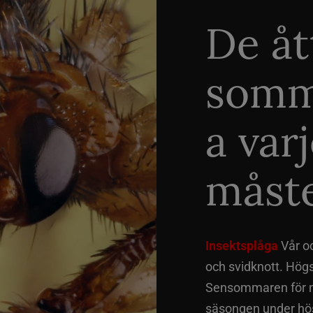
De åt
somm
a var
måste
Insektsplåga
Vår o
och svidknott. Hög
Sensommaren för me
säsongen under hös