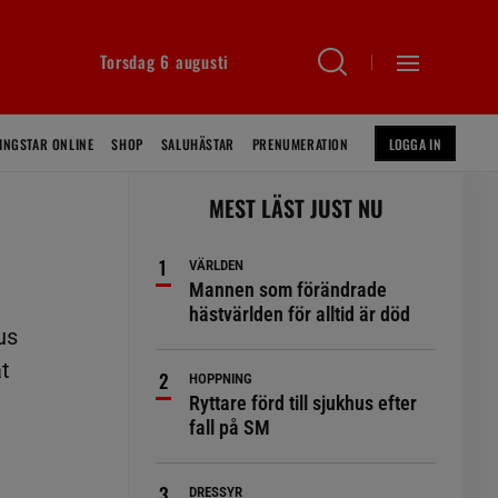
Torsdag 6 augusti
INGSTAR ONLINE
SHOP
SALUHÄSTAR
PRENUMERATION
LOGGA IN
MEST LÄST JUST NU
VÄRLDEN
Mannen som förändrade
hästvärlden för alltid är död
us
at
HOPPNING
Ryttare förd till sjukhus efter
fall på SM
DRESSYR