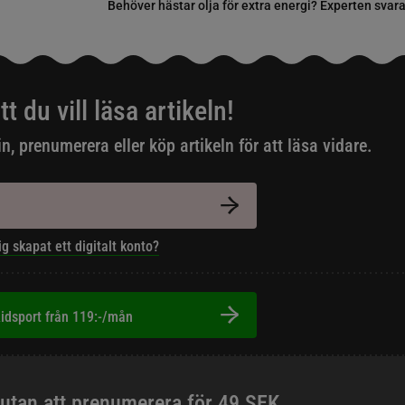
Behöver hästar olja för extra energi? Experten svara
tt du vill läsa artikeln!
in, prenumerera eller köp artikeln för att läsa vidare.
ig skapat ett digitalt konto?
idsport från 119:-/mån