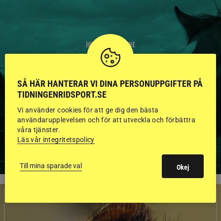
HINGSTAR ONLINE
GODKÄNDA HINGSTAR I
FLERA KATEGORIER MED
SÅ HÄR HANTERAR VI DINA PERSONUPPGIFTER PÅ
TIDNINGENRIDSPORT.SE
BILDER OCH FAKTA
Vi använder cookies för att ge dig den bästa
användarupplevelsen och för att utveckla och förbättra
våra tjänster.
Läs vår integritetspolicy
VISA ALLA HINGSTAR
Till mina sparade val
Okej