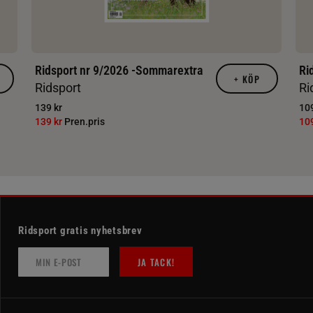
Ridsport nr 9/2026 -Sommarextra
Ri
+
KÖP
Ridsport
Ri
139 kr
109
139 kr
Pren.pris
10
Ridsport gratis nyhetsbrev
JA TACK!