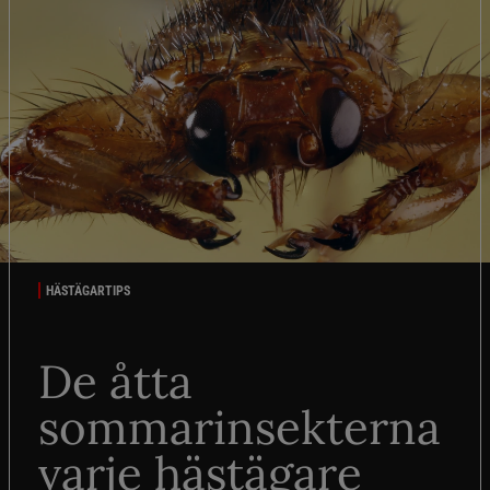
HÄSTÄGARTIPS
De åtta
sommarinsekterna
varje hästägare