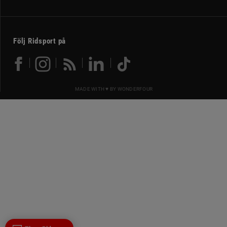
Följ Ridsport på
MADE WITH ♥ BY
WONDERFOUR