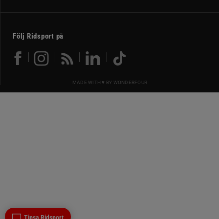
Följ Ridsport på
MADE WITH ♥ BY
WONDERFOUR
Tipsa Ridsport