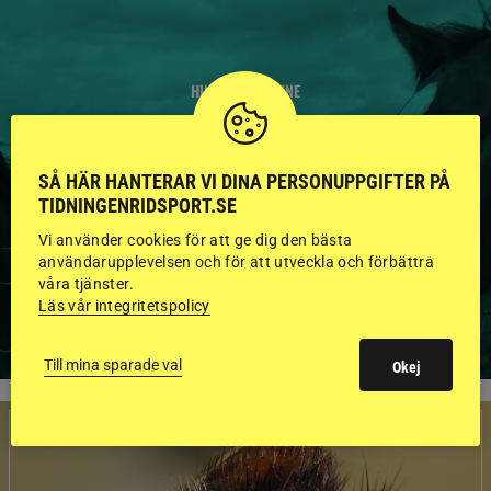
HINGSTAR ONLINE
GODKÄNDA HINGSTAR I
FLERA KATEGORIER MED
SÅ HÄR HANTERAR VI DINA PERSONUPPGIFTER PÅ
TIDNINGENRIDSPORT.SE
BILDER OCH FAKTA
Vi använder cookies för att ge dig den bästa
användarupplevelsen och för att utveckla och förbättra
våra tjänster.
Läs vår integritetspolicy
VISA ALLA HINGSTAR
Till mina sparade val
Okej