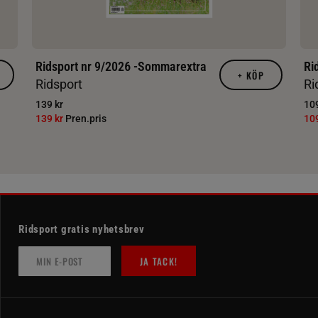
Ridsport nr 9/2026 -Sommarextra
Ri
+
KÖP
Ridsport
Ri
139 kr
109
139 kr
Pren.pris
10
Ridsport gratis nyhetsbrev
JA TACK!