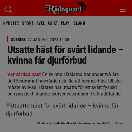
NYHETER
SPORT
AVEL
ÅSIKT
PLAY
ISLAND
SVERIGE
27 JANUARI 2023 14:30
Utsatte häst för svårt lidande –
kvinna får djurförbud
Vanvårdad häst
En kvinna i Dalarna har under två års
tid försummat hovvården så illa att hennes häst till slut
måste avlivas. Hästen har utsatts för ett svårt fysiskt
och psykiskt lidande, skriver veterinären i sitt utlåtande.
Foto:
Stoet hade utsatts för ett svårt lidande under lång tid.
iStock