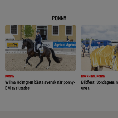
PONNY
PONNY
HOPPNING, PONNY
Wilma Holmgren bästa svensk när ponny-
Bildfest: Söndagens m
EM avslutades
unga