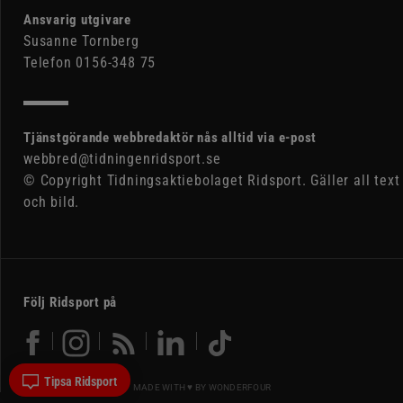
Ansvarig utgivare
Susanne Tornberg
Telefon 0156-348 75
Tjänstgörande webbredaktör nås alltid via e-post
webbred@tidningenridsport.se
© Copyright Tidningsaktiebolaget Ridsport. Gäller all text
och bild.
Följ Ridsport på
Tipsa Ridsport
MADE WITH ♥ BY
WONDERFOUR