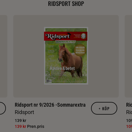
RIDSPORT SHOP
Ridsport nr 9/2026 -Sommarextra
Ri
+
KÖP
Ridsport
Ri
139 kr
109
139 kr
Pren.pris
10