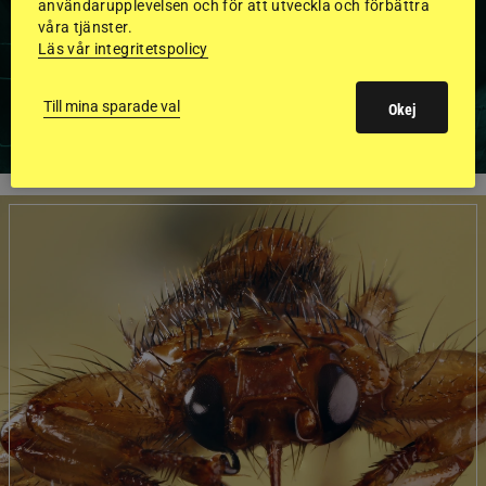
användarupplevelsen och för att utveckla och förbättra
BILDER OCH FAKTA
våra tjänster.
Läs vår integritetspolicy
VISA ALLA HINGSTAR
Till mina sparade val
Okej