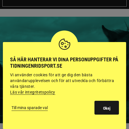
HINGSTAR ONLINE
GODKÄNDA HINGSTAR I
SÅ HÄR HANTERAR VI DINA PERSONUPPGIFTER PÅ
TIDNINGENRIDSPORT.SE
FLERA KATEGORIER MED
Vi använder cookies för att ge dig den bästa
BILDER OCH FAKTA
användarupplevelsen och för att utveckla och förbättra
våra tjänster.
Läs vår integritetspolicy
VISA ALLA HINGSTAR
Till mina sparade val
Okej