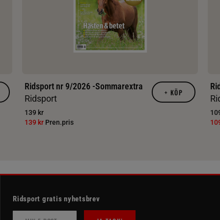
Ridsport nr 9/2026 -Sommarextra
Ri
+
KÖP
Ridsport
Ri
139 kr
109
139 kr
Pren.pris
10
Ridsport gratis nyhetsbrev