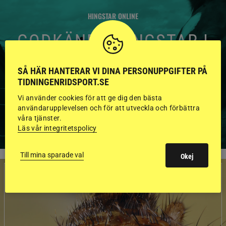
HINGSTAR ONLINE
GODKÄNDA HINGSTAR I
FLERA KATEGORIER MED
SÅ HÄR HANTERAR VI DINA PERSONUPPGIFTER PÅ
BILDER OCH FAKTA
TIDNINGENRIDSPORT.SE
Vi använder cookies för att ge dig den bästa
användarupplevelsen och för att utveckla och förbättra
VISA ALLA HINGSTAR
våra tjänster.
Läs vår integritetspolicy
Till mina sparade val
Okej