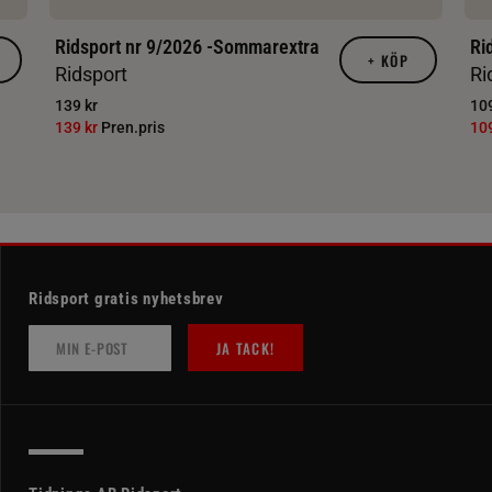
Ridsport nr 9/2026 -Sommarextra
Ri
+
KÖP
Ridsport
Ri
139 kr
109
139 kr
Pren.pris
10
Ridsport gratis nyhetsbrev
JA TACK!