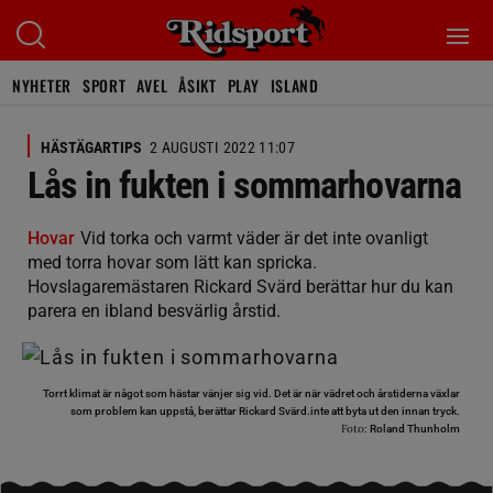
NYHETER
SPORT
AVEL
ÅSIKT
PLAY
ISLAND
HÄSTÄGARTIPS
2 AUGUSTI 2022 11:07
Lås in fukten i sommarhovarna
Hovar
Vid torka och varmt väder är det inte ovanligt
med torra hovar som lätt kan spricka.
Hovslagaremästaren Rickard Svärd berättar hur du kan
parera en ibland besvärlig årstid.
Torrt klimat är något som hästar vänjer sig vid. Det är när vädret och årstiderna växlar
som problem kan uppstå, berättar Rickard Svärd.inte att byta ut den innan tryck.
Foto:
Roland Thunholm