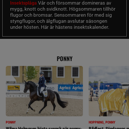
Vår och försommar domineras av
Insektsplåga
mygg, knott och svidknott. Högsommaren tillhör
flugor och bromsar. Sensommaren för med sig
styngflugor, och älgflugan avslutar säsongen
under hösten. Här är hästens insektskalender.
PONNY
PONNY
HOPPNING, PONNY
Wilma Holmgren bästa svensk när ponny-
Bildfest: Söndagens m