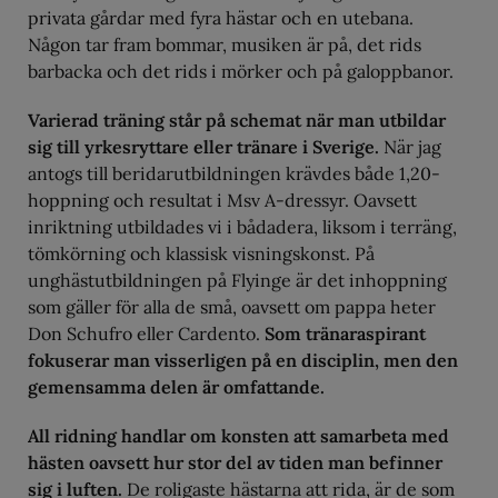
privata gårdar med fyra hästar och en utebana.
Någon tar fram bommar, musiken är på, det rids
barbacka och det rids i mörker och på galoppbanor.
Varierad träning står på schemat när man utbildar
sig till yrkesryttare eller tränare i Sverige.
När jag
antogs till beridarutbildningen krävdes både 1,20-
hoppning och resultat i Msv A-dressyr. Oavsett
inriktning utbildades vi i bådadera, liksom i terräng,
tömkörning och klassisk visningskonst. På
unghästutbildningen på Flyinge är det inhoppning
som gäller för alla de små, oavsett om pappa heter
Don Schufro eller Cardento.
Som tränaraspirant
fokuserar man visserligen på en disciplin, men den
gemensamma delen är omfattande.
All ridning handlar om konsten att samarbeta med
hästen oavsett hur stor del av tiden man befinner
sig i luften.
De roligaste hästarna att rida, är de som