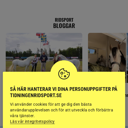
RIDSPORT
BLOGGAR
SÅ HÄR HANTERAR VI DINA PERSONUPPGIFTER PÅ
GÄSTBLOGGEN
GÄSTBLOGGEN
TIDNINGENRIDSPORT.SE
Finaldag med jubileumsutställning
Så gick det på helgens
Vi använder cookies för att ge dig den bästa
användarupplevelsen och för att utveckla och förbättra
våra tjänster.
Läs vår integritetspolicy