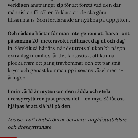
verkligen anstränger sig för att förstå vad den där
människan försöker förklara att de ska göra
tillsammans. Som fortfarande är nyfikna på uppgiften.
Och sådana hästar får man inte genom att harva runt
på samma 20-metersvolt i ridhuset dag ut och dag
in
. Särskilt så här års, när det trots allt kan bli någon
extra dag inomhus, är det fantastiskt att kunna
plocka fram ett gäng travbommar och ett par små
kryss och genast komma upp i sexans växel med 4-
åringen.
I min värld är myten om den rädda och stela
dressyrryttaren just precis det – en myt. Så låt oss
hjälpas åt att slå hål på den.
Louise ”Loi” Lindström är beridare, unghästutbildare
och dressyrtränare.