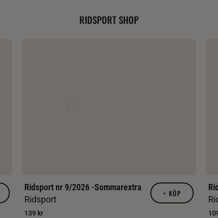
RIDSPORT SHOP
Ridsport nr 9/2026 -Sommarextra
Ri
+
KÖP
Ridsport
Ri
139 kr
109