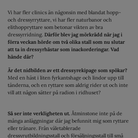
Vi har fler clinics än någonsin med blandat hopp-
och dressyrryttare, vi har fler naturbanor och
elithoppryttare som betonar vikten av bra
dressyrridning.
Därför blev jag mörkrädd när jag i
förra veckan hörde om två olika stall som nu slutar
att ta in dressyrhästar som inackorderingar. Vad
hände där?
Är det nidbilden av ett dressyrekipage som spökar?
Med en häst i liten fyrkantshage och lindor upp till
tänderna, och en ryttare som aldrig rider ut och inte
vill att någon sätter på radion i ridhuset?
Så ser inte verkligheten ut.
Åtminstone inte på de
många anläggningar där jag befunnit mig som ryttare
eller tränare. Från väletablerade
dressyrutbildningsstall och försäljningsstall till små