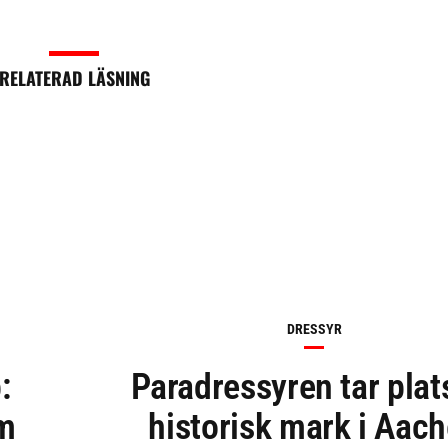
RELATERAD LÄSNING
DRESSYR
:
Paradressyren tar plat
om
historisk mark i Aac