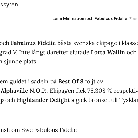
Lena Malmström och Fabulous Fidelie.
Foto
och
Fabulous Fidelie
bästa svenska ekipage i klass
 grad V. Inte långt därefter slutade
Lotta Wallin
och
en sjunde plats.
m guldet i sadeln på
Best Of 8
följt av
d
Alphaville N.O.P.
. Ekipagen fick 76.308 % respekti
mp
och
Highlander Delight’s
gick bronset till Tyskla