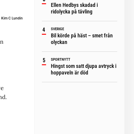
Ellen Hedbys skadad i
ridolycka på tävling
:
Kim C Lundin
SVERIGE
Bil körde på häst – smet från
en
olyckan
SPORTNYTT
Hingst som satt djupa avtryck i
hoppaveln är död
ve
nd.