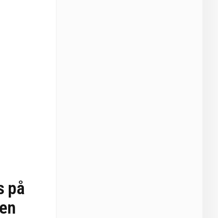
s på
hen