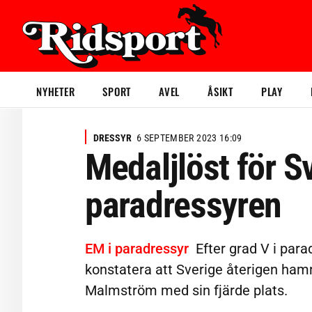
NYHETER
SPORT
AVEL
ÅSIKT
PLAY
DRESSYR
6 SEPTEMBER 2023 16:09
Medaljlöst för Sv
paradressyren
EM i paradressyr
Efter grad V i par
konstatera att Sverige återigen ham
Malmström med sin fjärde plats.