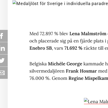
Med 72.897 % blev
Lena Malmström
och placerade sig på en fjärde plats i
Enebro SB
, vars
71.692 %
räckte till 
Belgiska
Michèle George
kammade he
silvermedaljören
Frank Hosmar
me
76.000 %. Genom
Regine Mispelka