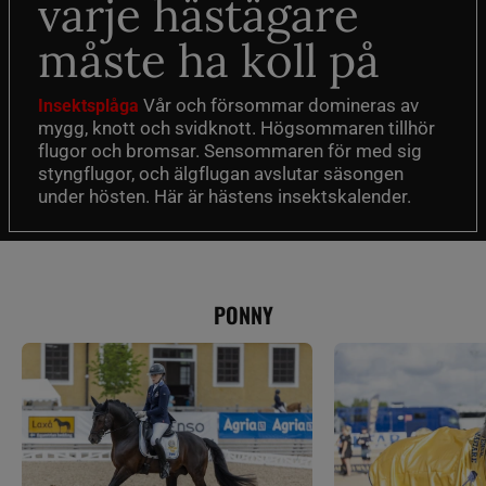
varje hästägare
måste ha koll på
Vår och försommar domineras av
Insektsplåga
mygg, knott och svidknott. Högsommaren tillhör
flugor och bromsar. Sensommaren för med sig
styngflugor, och älgflugan avslutar säsongen
under hösten. Här är hästens insektskalender.
PONNY