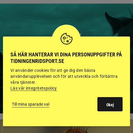
HINGSTAR ONLINE
GODKÄNDA HINGSTAR I
SÅ HÄR HANTERAR VI DINA PERSONUPPGIFTER PÅ
FLERA KATEGORIER MED
TIDNINGENRIDSPORT.SE
BILDER OCH FAKTA
Vi använder cookies för att ge dig den bästa
användarupplevelsen och för att utveckla och förbättra
våra tjänster.
Läs vår integritetspolicy
VISA ALLA HINGSTAR
Till mina sparade val
Okej