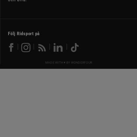
Följ Ridsport på
MADE WITH ♥ BY
WONDERFOUR