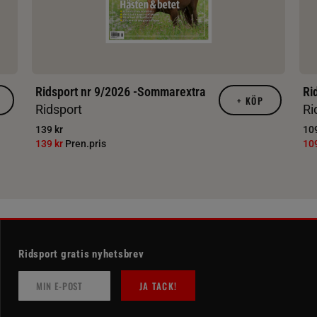
Ridsport nr 9/2026 -Sommarextra
Ri
+
KÖP
Ridsport
Ri
139 kr
109
139 kr
Pren.pris
10
Ridsport gratis nyhetsbrev
JA TACK!