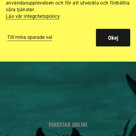
användarupplevelsen och för att utveckla och förbättra
15 ridhjälmar i olik
våra tjänster.
säkraste. Det visar
Läs vår integritetspolicy
de olika hjälmarna –
Till mina sparade val
Okej
HINGSTAR ONLINE