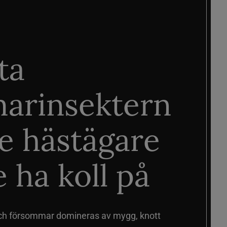
ta
arinsektern
je hästägare
 ha koll på
ch försommar domineras av mygg, knott