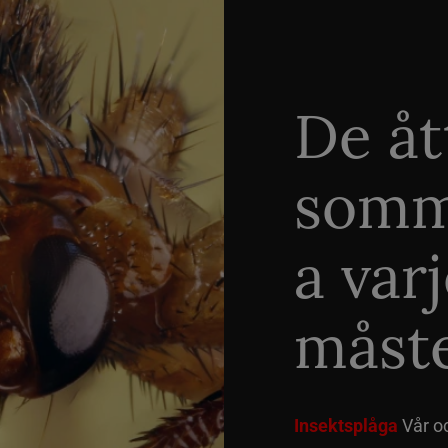
De åt
somm
a var
måste
Insektsplåga
Vår o