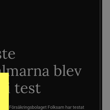
ste
älmarna blev
 i test
älmar
Försäkringsbolaget Folksam har testat