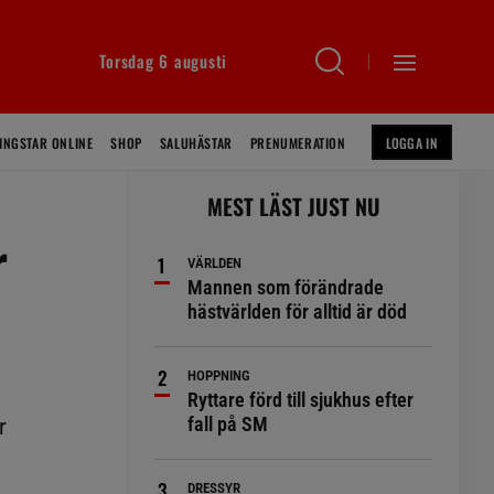
Torsdag 6 augusti
INGSTAR ONLINE
SHOP
SALUHÄSTAR
PRENUMERATION
LOGGA IN
MEST LÄST JUST NU
r
VÄRLDEN
Mannen som förändrade
hästvärlden för alltid är död
HOPPNING
Ryttare förd till sjukhus efter
fall på SM
r
DRESSYR