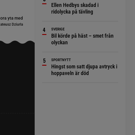
Ellen Hedbys skadad i
ridolycka på tävling
tora yta med
teusz Dziurla
SVERIGE
Bil körde på häst – smet från
olyckan
SPORTNYTT
Hingst som satt djupa avtryck i
hoppaveln är död