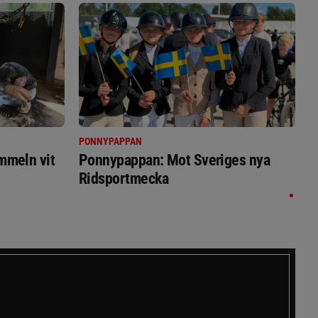
PONNYPAPPAN
immeln vit
Ponnypappan: Mot Sveriges nya
Ridsportmecka