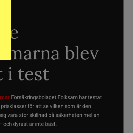
ste
älmarna blev
 i test
älmar
Försäkringsbolaget Folksam har testat
a prisklasser för att se vilken som är den
 sig vara stor skillnad på säkerheten mellan
 och dyrast är inte bäst.