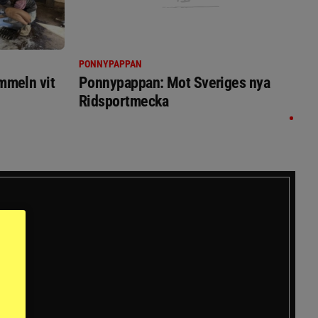
PONNYPAPPAN
immeln vit
Ponnypappan: Mot Sveriges nya
Ridsportmecka