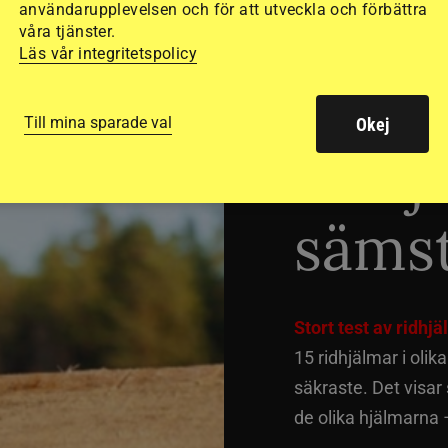
användarupplevelsen och för att utveckla och förbättra
våra tjänster.
Läs vår integritetspolicy
Dyra
Till mina sparade val
Okej
ridhj
sämst
Stort test av ridhj
15 ridhjälmar i olik
säkraste. Det visar
de olika hjälmarna –