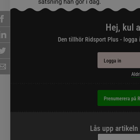
satsning han gör i dag.
Hej, kul a
Den tillhör Ridsport Plus - logga 
Logga in
Aldr
Prenumerera på R