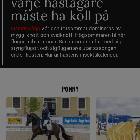
varje hästägare
måste ha koll på
Vår och försommar domineras av
Insektsplåga
mygg, knott och svidknott. Högsommaren tillhör
flugor och bromsar. Sensommaren för med sig
styngflugor, och älgflugan avslutar säsongen
under hösten. Här är hästens insektskalender.
PONNY