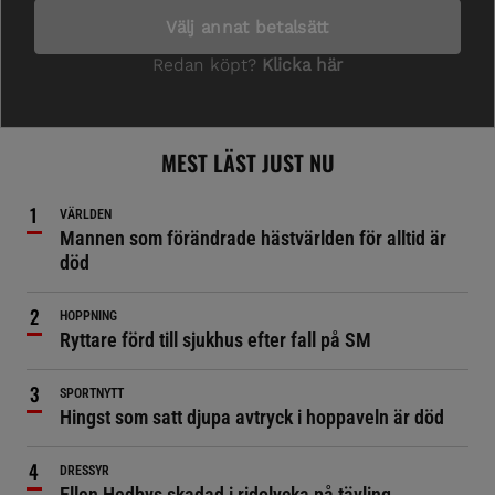
MEST LÄST JUST NU
VÄRLDEN
Mannen som förändrade hästvärlden för alltid är
död
HOPPNING
Ryttare förd till sjukhus efter fall på SM
SPORTNYTT
Hingst som satt djupa avtryck i hoppaveln är död
DRESSYR
Ellen Hedbys skadad i ridolycka på tävling