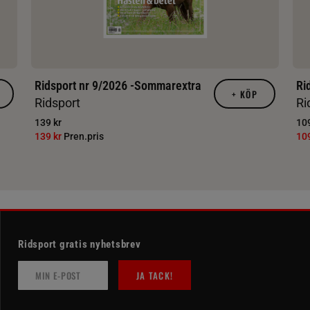
Ridsport nr 9/2026 -Sommarextra
Ri
+
KÖP
Ridsport
Ri
139 kr
109
139 kr
Pren.pris
10
Ridsport gratis nyhetsbrev
JA TACK!