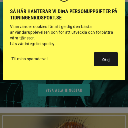
SÅ HÄR HANTERAR VI DINA PERSONUPPGIFTER PÅ
TIDNINGENRIDSPORT.SE
Vi använder cookies för att ge dig den bästa
HINGSTAR ONLINE
användarupplevelsen och för att utveckla och förbättra
våra tjänster.
GODKÄNDA HINGSTAR I
Läs vår integritetspolicy
FLERA KATEGORIER MED
Till mina sparade val
Okej
BILDER OCH FAKTA
VISA ALLA HINGSTAR