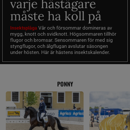
varje hästägare
måste ha koll på
Vår och försommar domineras av
Insektsplåga
mygg, knott och svidknott. Högsommaren tillhör
flugor och bromsar. Sensommaren för med sig
styngflugor, och älgflugan avslutar säsongen
under hösten. Här är hästens insektskalender.
PONNY