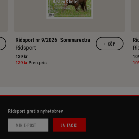
Ridsport nr 9/2026 -Sommarextra
Ri
+
KÖP
Ridsport
Ri
139 kr
109
139 kr
Pren.pris
10
Ridsport gratis nyhetsbrev
JA TACK!