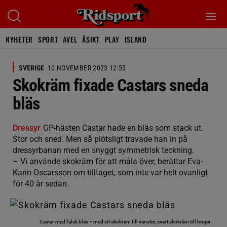
NYHETER
SPORT
AVEL
ÅSIKT
PLAY
ISLAND
SVERIGE
10 NOVEMBER 2023 12:55
Skokräm fixade Castars sneda
bläs
Dressyr
GP-hästen Castar hade en bläs som stack ut.
Stor och sned. Men så plötsligt travade han in på
dressyrbanan med en snyggt symmetrisk teckning.
– Vi använde skokräm för att måla över, berättar Eva-
Karin Oscarsson om tilltaget, som inte var helt ovanligt
för 40 år sedan.
Castar med falsk bläs – med vit skokräm till vänster, svart skokräm till höger.