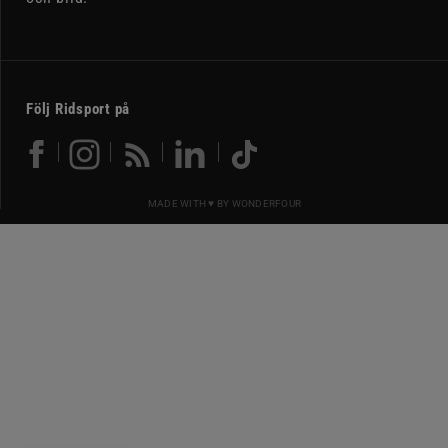
Följ Ridsport på
MADE WITH ♥ BY
WONDERFOUR