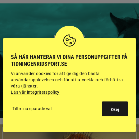
HINGSTAR ONLINE
GODKÄNDA HINGSTAR I
SÅ HÄR HANTERAR VI DINA PERSONUPPGIFTER PÅ
FLERA KATEGORIER MED
TIDNINGENRIDSPORT.SE
BILDER OCH FAKTA
Vi använder cookies för att ge dig den bästa
användarupplevelsen och för att utveckla och förbättra
våra tjänster.
Läs vår integritetspolicy
VISA ALLA HINGSTAR
Till mina sparade val
Okej