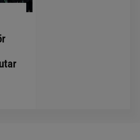
ör
utar