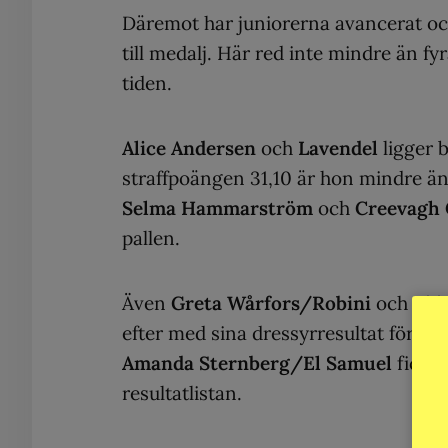
Däremot har juniorerna avancerat oc
till medalj. Här red inte mindre än fy
tiden.
Alice Andersen
och
Lavendel
ligger b
straffpoängen 31,10 är hon mindre än 
Selma Hammarström
och
Creevagh 
pallen.
Även
Greta Wårfors/Robini
och
Ebb
efter med sina dressyrresultat för att
Amanda Sternberg/El Samuel
fick t
resultatlistan.