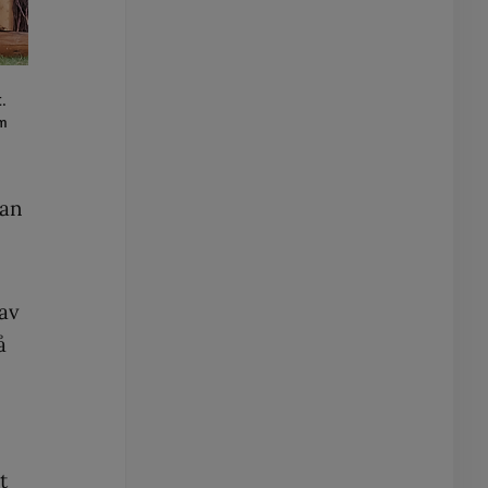
.
m
nan
 av
å
t