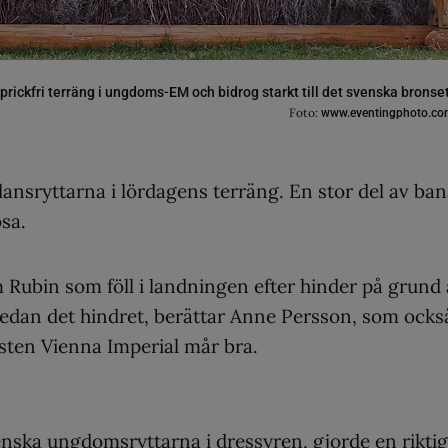
prickfri terräng i ungdoms-EM och bidrog starkt till det svenska bronset
Foto:
www.eventingphoto.co
lansryttarna i lördagens terräng. En stor del av ba
sa.
 Rubin som föll i landningen efter hinder på grund
k sedan det hindret, berättar Anne Persson, som ocks
sten Vienna Imperial mår bra.
enska ungdomsryttarna i dressyren, gjorde en riktig