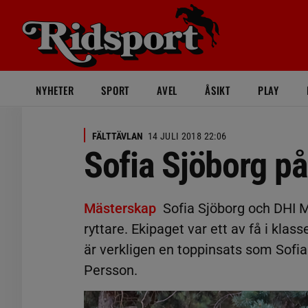
NYHETER
SPORT
AVEL
ÅSIKT
PLAY
FÄLTTÄVLAN
14 JULI 2018 22:06
Sofia Sjöborg på
Mästerskap
Sofia Sjöborg och DHI M
ryttare. Ekipaget var ett av få i kla
är verkligen en toppinsats som Sofia
Persson.