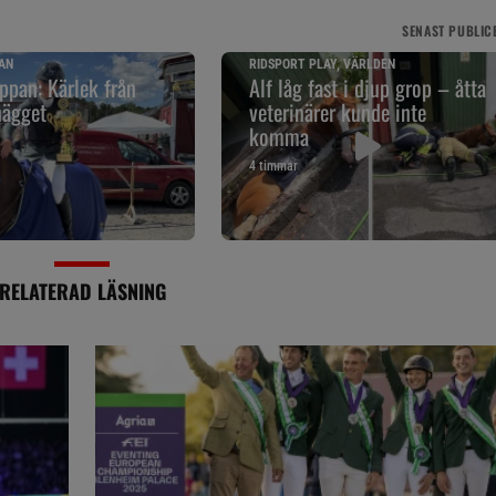
SENAST
PUBLIC
AN
RIDSPORT PLAY, VÄRLDEN
pan: Kärlek från
Alf låg fast i djup grop – åtta
nägget
veterinärer kunde inte
komma
4 timmar
RELATERAD LÄSNING