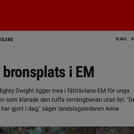
ISLAND
BLOGG
H
 bronsplats i EM
ighty Dwight ligger trea i fälttävlans-EM för unga
ssen som klarade den tuffa terrängbanan utan fel. "D
 har gjort i dag," säger landslagsledaren Anne