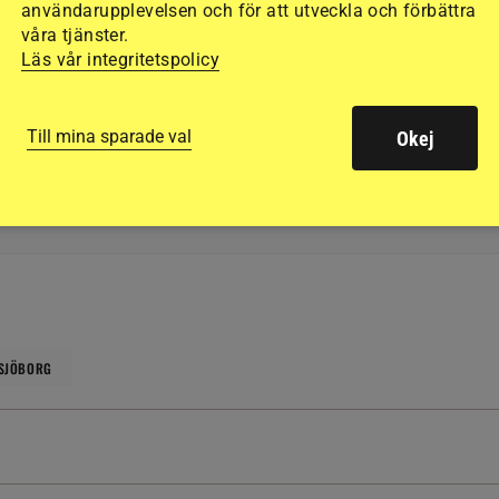
för morgondagen så vi hoppas att allt går bra, avslu
användarupplevelsen och för att utveckla och förbättra
våra tjänster.
Läs vår integritetspolicy
Till mina sparade val
Okej
h opartiskhet. Det vi publicerar ska vara sant och relevant.
llande till ekonomiska, privata, politiska och andra intressen.
 SJÖBORG