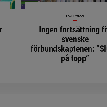
FÄLTTÄVLAN
r
Ingen fortsättning f
svenske
förbundskaptenen: ”Sl
på topp”