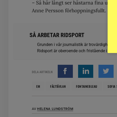
– Så här långt ser hästarna fina ut in
Anne Persson förhoppningsfullt.
SÅ ARBETAR RIDSPORT
Grunden i vår journalistik är trovärdighet oc
Ridsport är oberoende och fristående i förhå
DELA ARTIKELN
EM
FÄLTTÄVLAN
FONTAINEBLEAU
SOFIA
AV
HELENA LUNDSTRÖM