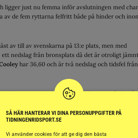
h ligger just nu femma inför avslutningen med cha
ra av de fem ryttarna felfritt både på hinder och ino
äst av till av svenskarna på 13:e plats, men med
ett nedslag från bronsplats då det är otroligt jämnt
Cooley
har 36,60 och är två nedslag och tidsfel från
a Christensson/Monique
var felfria, men är för lå
 ha en chans på en riktigt bra individuell placering.
yvärr ett stopp i terrängen och ligger också långt ne
SÅ HÄR HANTERAR VI DINA PERSONUPPGIFTER PÅ
TIDNINGENRIDSPORT.SE
Vi använder cookies för att ge dig den bästa