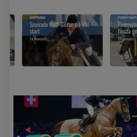
HOPPNING
PONNYPAPP
ska
Snuvade Rolf-Göran på VM-
Ponnypap
start
första g
16 minuter
57 minuter