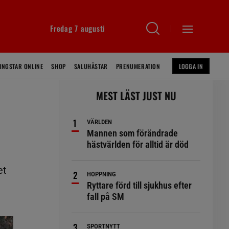
Fredag 7 augusti
INGSTAR ONLINE
SHOP
SALUHÄSTAR
PRENUMERATION
LOGGA IN
MEST LÄST JUST NU
VÄRLDEN
Mannen som förändrade
hästvärlden för alltid är död
et
HOPPNING
Ryttare förd till sjukhus efter
fall på SM
SPORTNYTT