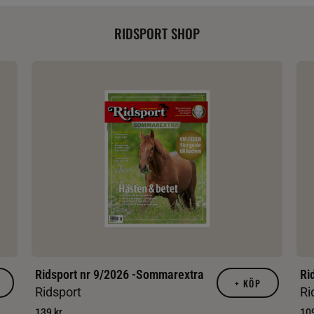
RIDSPORT SHOP
Ridsport nr 9/2026 -Sommarextra
Ri
+
KÖP
Ridsport
Ri
139 kr
109