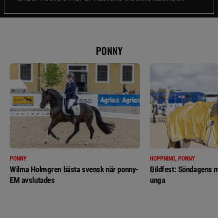
PONNY
PONNY
HOPPNING, PONNY
Wilma Holmgren bästa svensk när ponny-
Bildfest: Söndagens m
EM avslutades
unga