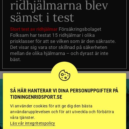
ridhjälmarna blev
sämst i test
Försäkringsbolaget
Stort test av ridhjälmar
Folksam har testat 15 ridhjälmar i olika
prisklasser för att se vilken som är den säkraste.
Det visar sig vara stor skillnad på säkerheten
mellan de olika hjälmarna – och dyrast är inte
bäst.
SÅ HÄR HANTERAR VI DINA PERSONUPPGIFTER PÅ
TIDNINGENRIDSPORT.SE
Vi använder cookies för att ge dig den bästa
HINGSTAR ONLINE
användarupplevelsen och för att utveckla och förbättra
våra tjänster.
GODKÄNDA HINGSTAR I
Läs vår integritetspolicy