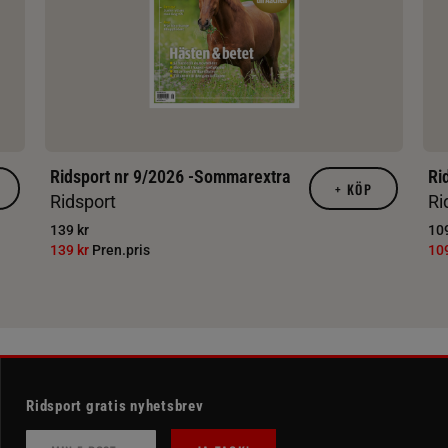
Ridsport nr 9/2026 -Sommarextra
Ri
+
KÖP
Ridsport
Ri
139 kr
109
139 kr
Pren.pris
10
Ridsport gratis nyhetsbrev