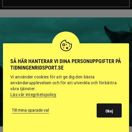
HINGSTAR ONLINE
GODKÄNDA HINGSTAR I
SÅ HÄR HANTERAR VI DINA PERSONUPPGIFTER PÅ
TIDNINGENRIDSPORT.SE
FLERA KATEGORIER MED
Vi använder cookies för att ge dig den bästa
BILDER OCH FAKTA
användarupplevelsen och för att utveckla och förbättra
våra tjänster.
Läs vår integritetspolicy
VISA ALLA HINGSTAR
Till mina sparade val
Okej