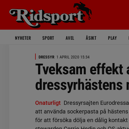
NYHETER
SPORT
AVEL
ÅSIKT
PLAY
DRESSYR
1 APRIL 2020 15:34
Tveksam effekt 
dressyrhästens
Onaturligt
Dressyrsajten Eurodressa
att använda sockerpasta på hästen
för att försöka dölja en dålig konta
stewarden Cerrie Hedin och OS-aktu