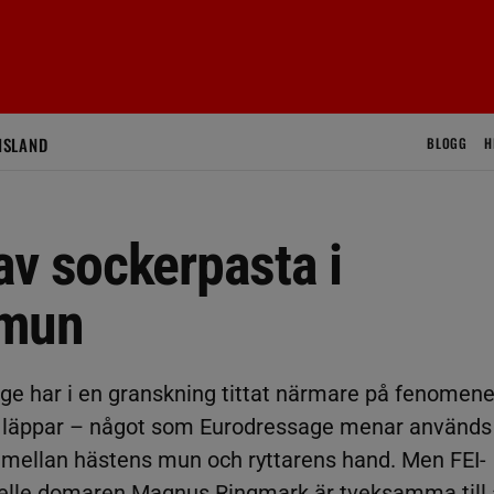
ISLAND
BLOGG
H
av sockerpasta i
 mun
ge har i en granskning tittat närmare på fenomene
s läppar – något som Eurodressage menar används
kt mellan hästens mun och ryttarens hand. Men FEI-
elle domaren Magnus Ringmark är tveksamma till 