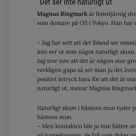
”Det ser inte naturligt ut”
Magnus Ringmark
är femstjärnig d
som domare på OS i Tokyo. Han har 
– Jag har sett att det ibland ser misst
inte ser ut som något naturligt skum. 
Jag tror inte att det är någon stor gr
verkligen gapa så ser man ju det även 
positivt intryck bara för att det är 
naturligt ut, menar Magnus Ringmar
Naturligt skum i hästens mun tyder p
hästens mun.
– Men kontakten blir ju inte bättre a
på toppekipagen, de fall som dyker up