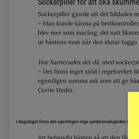
Sockerpiller för att öka skumme
Sockerpiller gjorde att det bildades
– Man kunde känna på bettkontrollen 
blev mer som maräng, det satt liksom
ur hästens mun när den slutar tugga 
Hur hanterades det då, med sockerpil
– Det finns inget stöd i regelverket för
egentligen samma sak som att ge häst
Cerrie Hedin.
I dagsläget finns det egentligen inga sanktionsåtgärder mot 
Att behandla hästen så att den får ”f