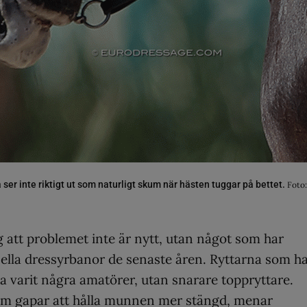
er inte riktigt ut som naturligt skum när hästen tuggar på bettet.
Foto
g att problemet inte är nytt, utan något som har
nella dressyrbanor de senaste åren. Ryttarna som h
a varit några amatörer, utan snarare toppryttare.
som gapar att hålla munnen mer stängd, menar