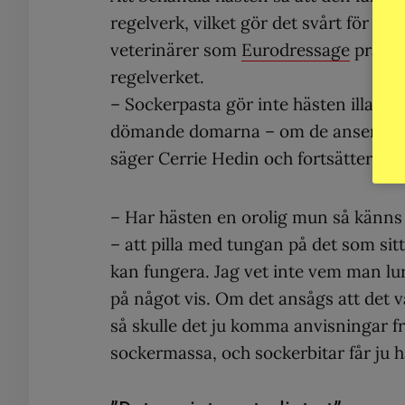
regelverk, vilket gör det svårt för FE
veterinärer som
Eurodressage
pratat 
regelverket.
– Sockerpasta gör inte hästen illa oc
dömande domarna – om de anser att 
säger Cerrie Hedin och fortsätter:
– Har hästen en orolig mun så känns 
– att pilla med tungan på det som si
kan fungera. Jag vet inte vem man lur
på något vis. Om det ansågs att det 
så skulle det ju komma anvisningar fr
sockermassa, och sockerbitar får ju h