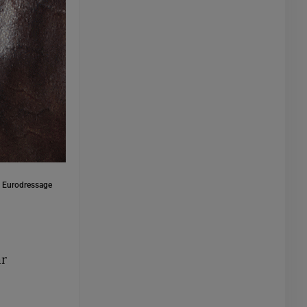
:
Eurodressage
ar