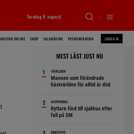
Torsdag 6 augusti
INGSTAR ONLINE
SHOP
SALUHÄSTAR
PRENUMERATION
LOGGA IN
MEST LÄST JUST NU
VÄRLDEN
Mannen som förändrade
hästvärlden för alltid är död
HOPPNING
t
Ryttare förd till sjukhus efter
fall på SM
att
DRESSYR