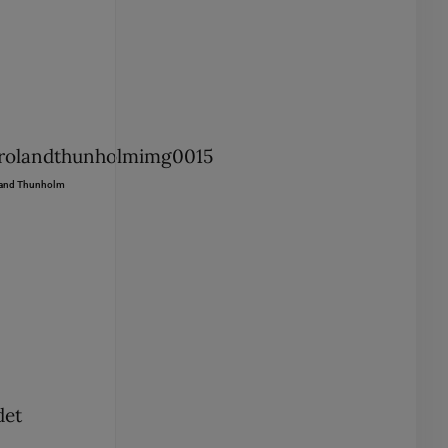
and Thunholm
det