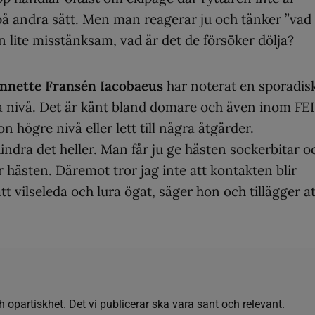
på andra sätt. Men man reagerar ju och tänker ”vad
n lite misstänksam, vad är det de försöker dölja?
nnette Fransén Iacobaeus
har noterat en sporadis
 nivå. Det är känt bland domare och även inom FEI
on högre nivå eller lett till några åtgärder.
hindra det heller. Man får ju ge hästen sockerbitar o
r hästen. Däremot tror jag inte att kontakten blir
t vilseleda och lura ögat, säger hon och tillägger at
h opartiskhet. Det vi publicerar ska vara sant och relevant.