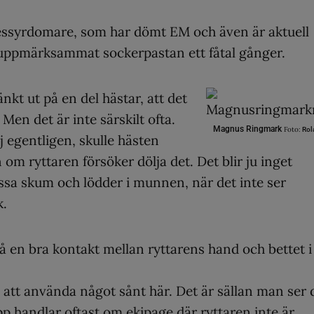
ressyrdomare, som har dömt EM och även är aktuell
uppmärksammat sockerpastan ett fåtal gånger.
änkt ut på en del hästar, att det
Men det är inte särskilt ofta.
Magnus Ringmark
Foto:
Rol
ej egentligen, skulle hästen
om ryttaren försöker dölja det. Det blir ju inget
massa skum och lödder i munnen, när det inte ser
k.
å en bra kontakt mellan ryttarens hand och bettet i
v att använda något sånt här. Det är sällan man ser 
p handlar oftast om ekipage där ryttaren inte är