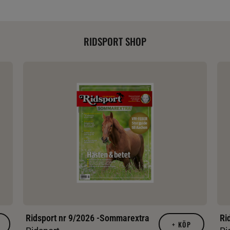
RIDSPORT SHOP
Ridsport nr 9/2026 -Sommarextra
Ri
+
KÖP