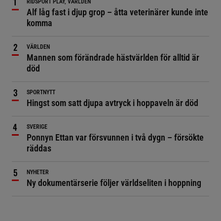
RIDSPORT PLAY, VÄRLDEN
Alf låg fast i djup grop – åtta veterinärer kunde inte
komma
VÄRLDEN
Mannen som förändrade hästvärlden för alltid är
död
SPORTNYTT
Hingst som satt djupa avtryck i hoppaveln är död
SVERIGE
Ponnyn Ettan var försvunnen i två dygn – försökte
räddas
NYHETER
Ny dokumentärserie följer världseliten i hoppning