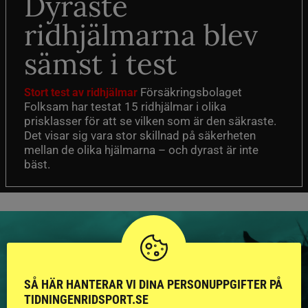
Dyraste
ridhjälmarna blev
sämst i test
Försäkringsbolaget
Stort test av ridhjälmar
Folksam har testat 15 ridhjälmar i olika
prisklasser för att se vilken som är den säkraste.
Det visar sig vara stor skillnad på säkerheten
mellan de olika hjälmarna – och dyrast är inte
bäst.
SÅ HÄR HANTERAR VI DINA PERSONUPPGIFTER PÅ
HINGSTAR ONLINE
TIDNINGENRIDSPORT.SE