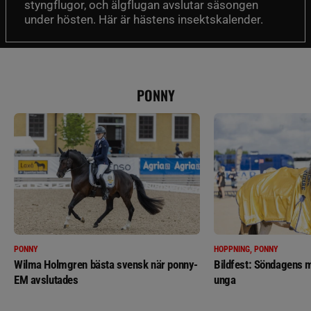
styngflugor, och älgflugan avslutar säsongen
under hösten. Här är hästens insektskalender.
PONNY
PONNY
HOPPNING, PONNY
Wilma Holmgren bästa svensk när ponny-
Bildfest: Söndagens m
EM avslutades
unga