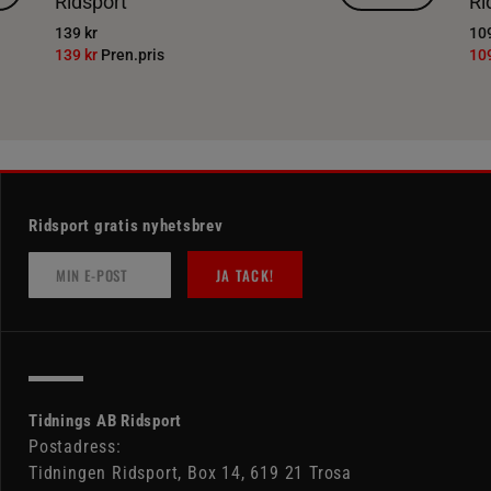
Ridsport
Ri
139 kr
109
139 kr
Pren.pris
10
Ridsport gratis nyhetsbrev
JA TACK!
Tidnings AB Ridsport
Postadress:
Tidningen Ridsport, Box 14, 619 21 Trosa