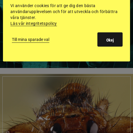
GODKÄNDA HINGSTAR I
Vi använder cookies för att ge dig den bästa
FLERA KATEGORIER MED
användarupplevelsen och för att utveckla och förbättra
våra tjänster.
BILDER OCH FAKTA
Läs vår integritetspolicy
Till mina sparade val
Okej
VISA ALLA HINGSTAR