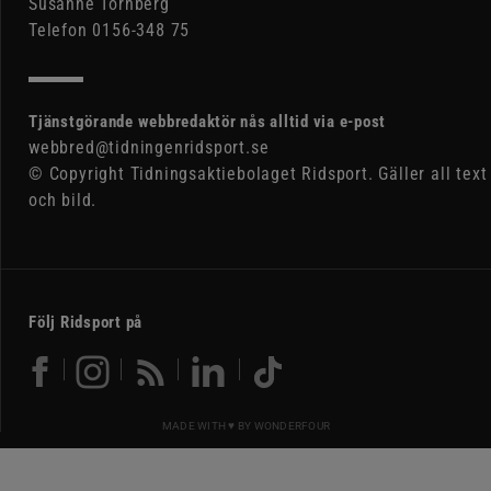
Susanne Tornberg
Telefon 0156-348 75
Tjänstgörande webbredaktör nås alltid via e-post
webbred@tidningenridsport.se
© Copyright Tidningsaktiebolaget Ridsport. Gäller all text
och bild.
Följ Ridsport på
MADE WITH ♥ BY
WONDERFOUR