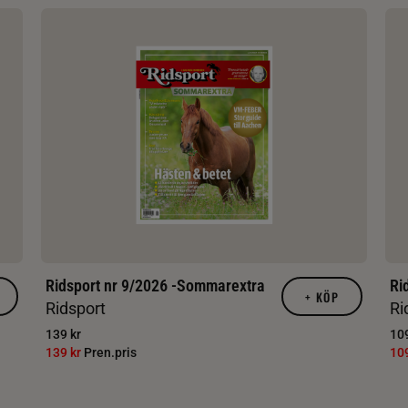
Ridsport nr 9/2026 -Sommarextra
Ri
+
KÖP
Ridsport
Ri
139 kr
109
139 kr
Pren.pris
10