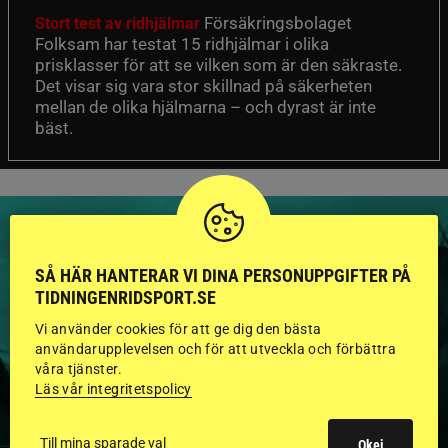
Försäkringsbolaget
Stort test av ridhjälmar
Folksam har testat 15 ridhjälmar i olika
prisklasser för att se vilken som är den säkraste.
Det visar sig vara stor skillnad på säkerheten
mellan de olika hjälmarna – och dyrast är inte
bäst.
SÅ HÄR HANTERAR VI DINA PERSONUPPGIFTER PÅ
TIDNINGENRIDSPORT.SE
HINGSTAR ONLINE
Vi använder cookies för att ge dig den bästa
GODKÄNDA HINGSTAR I
användarupplevelsen och för att utveckla och förbättra
våra tjänster.
FLERA KATEGORIER MED
Läs vår integritetspolicy
BILDER OCH FAKTA
Till mina sparade val
Okej