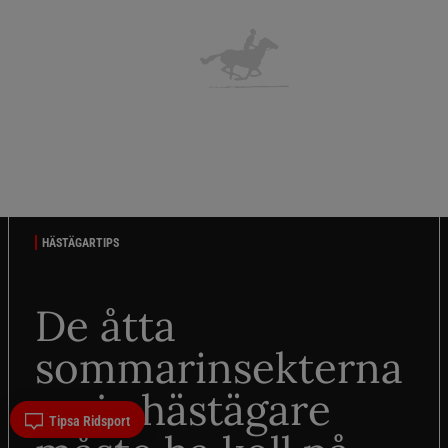
HÄSTÄGARTIPS
De åtta
sommarinsekterna
varje hästägare
Tipsa Ridsport