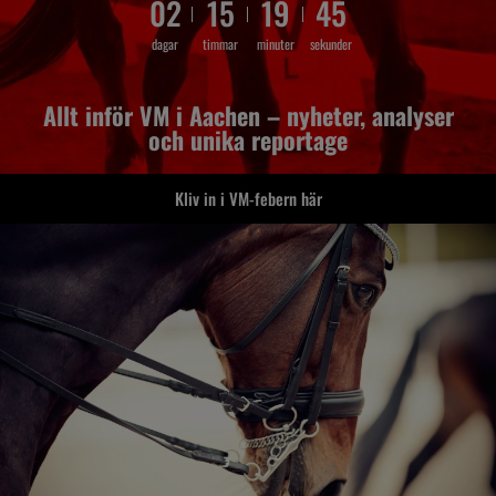
02
15
19
42
dagar
timmar
minuter
sekunder
Allt inför VM i Aachen – nyheter, analyser
och unika reportage
Kliv in i VM-febern här