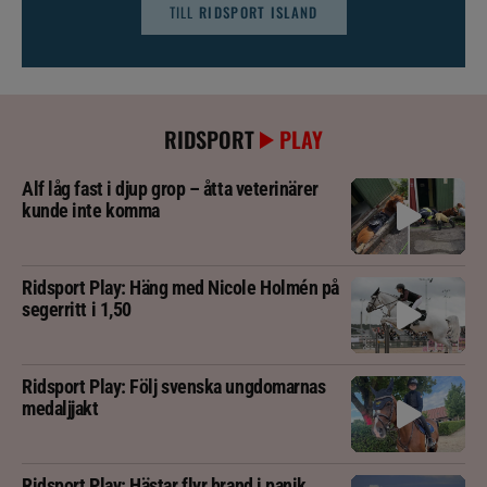
TILL
RIDSPORT ISLAND
RIDSPORT
PLAY
Alf låg fast i djup grop – åtta veterinärer
kunde inte komma
Ridsport Play: Häng med Nicole Holmén på
segerritt i 1,50
Ridsport Play: Följ svenska ungdomarnas
medaljjakt
Ridsport Play: Hästar flyr brand i panik