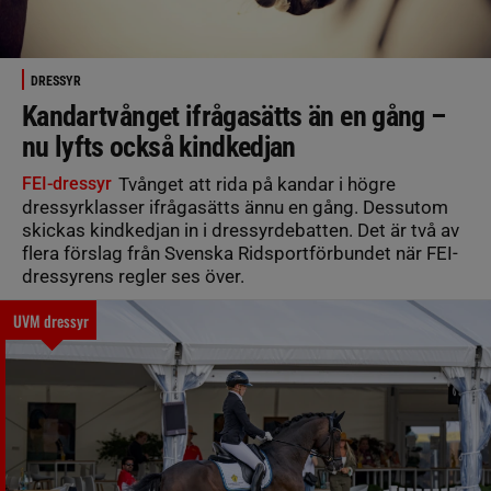
DRESSYR
Kandartvånget ifrågasätts än en gång –
nu lyfts också kindkedjan
FEI-dressyr
Tvånget att rida på kandar i högre
dressyrklasser ifrågasätts ännu en gång. Dessutom
skickas kindkedjan in i dressyrdebatten. Det är två av
flera förslag från Svenska Ridsportförbundet när FEI-
dressyrens regler ses över.
UVM dressyr