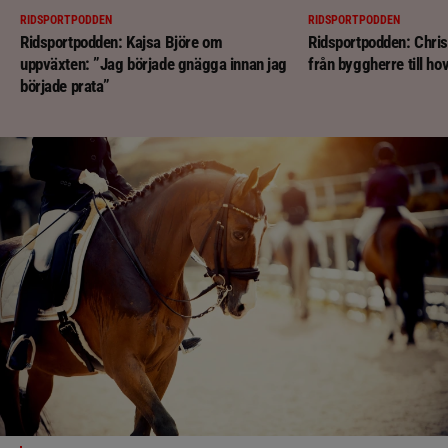
RIDSPORTPODDEN
RIDSPORTPODDEN
Ridsportpodden: Kajsa Björe om
Ridsportpodden: Chri
uppväxten: ”Jag började gnägga innan jag
från byggherre till ho
började prata”