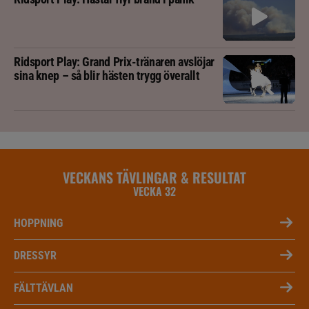
Ridsport Play: Grand Prix-tränaren avslöjar
sina knep – så blir hästen trygg överallt
VECKANS TÄVLINGAR & RESULTAT
VECKA 32
HOPPNING
DRESSYR
FÄLTTÄVLAN