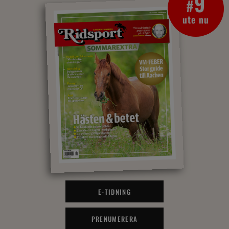
9
#
ute nu
E-TIDNING
PRENUMERERA