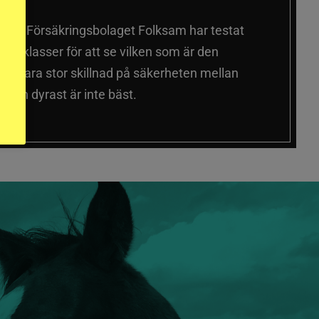
älmar
Försäkringsbolaget Folksam har testat
a prisklasser för att se vilken som är den
 sig vara stor skillnad på säkerheten mellan
 och dyrast är inte bäst.