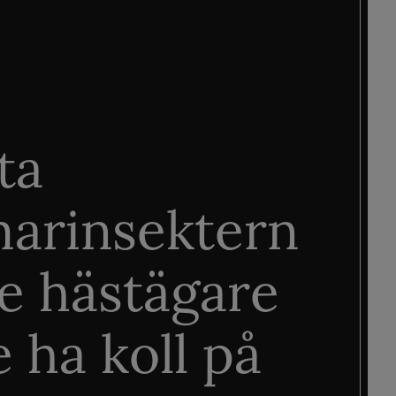
ta
arinsektern
je hästägare
 ha koll på