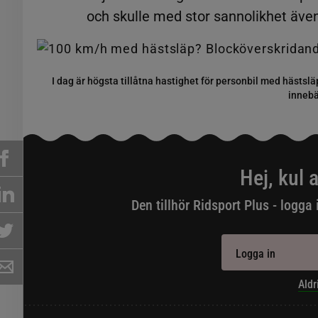
och skulle med stor sannolikhet äve
I dag är högsta tillåtna hastighet för personbil med hästslä
innebä
Hej, kul a
Den tillhör Ridsport Plus - logga 
Logga in
Aldr