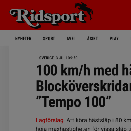
NYHETER
SPORT
AVEL
ÅSIKT
PLAY
SVERIGE
3 JULI 09:50
100 km/h med h
Blocköverskrida
”Tempo 100”
Lagförslag
Att köra hästsläp i 80 km/
höja maxhastigheten för vissa släp t