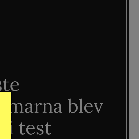
ste
älmarna blev
 i test