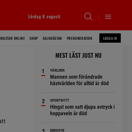
Lördag 8 augusti
INGSTAR ONLINE
SHOP
SALUHÄSTAR
PRENUMERATION
LOGGA IN
MEST LÄST JUST NU
VÄRLDEN
Mannen som förändrade
hästvärlden för alltid är död
SPORTNYTT
Hingst som satt djupa avtryck i
hoppaveln är död
att
DRESSYR