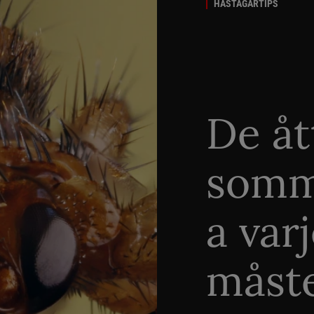
HÄSTÄGARTIPS
De åt
somm
a var
måste