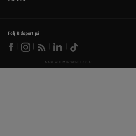
Följ Ridsport på
MADE WITH ♥ BY
WONDERFOUR