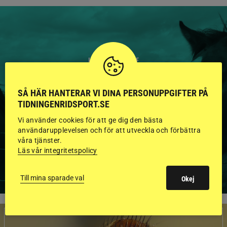
HINGSTAR ONLINE
GODKÄNDA HINGSTAR I
SÅ HÄR HANTERAR VI DINA PERSONUPPGIFTER PÅ
FLERA KATEGORIER MED
TIDNINGENRIDSPORT.SE
BILDER OCH FAKTA
Vi använder cookies för att ge dig den bästa
användarupplevelsen och för att utveckla och förbättra
våra tjänster.
Läs vår integritetspolicy
VISA ALLA HINGSTAR
Till mina sparade val
Okej