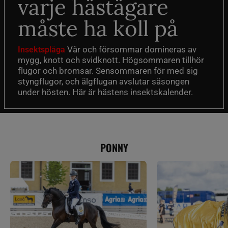
varje hästägare
måste ha koll på
Vår och försommar domineras av
Insektsplåga
mygg, knott och svidknott. Högsommaren tillhör
flugor och bromsar. Sensommaren för med sig
styngflugor, och älgflugan avslutar säsongen
under hösten. Här är hästens insektskalender.
PONNY