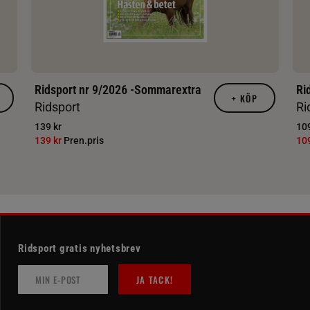
Ridsport nr 9/2026 -Sommarextra
Ri
+
KÖP
Ridsport
Ri
139 kr
109
139 kr
Pren.pris
10
Ridsport gratis nyhetsbrev
JA TACK!