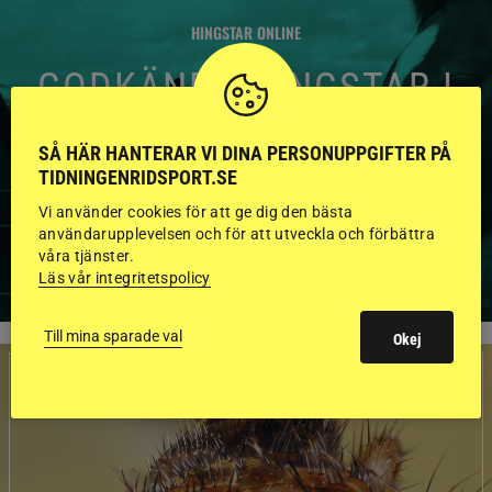
HINGSTAR ONLINE
GODKÄNDA HINGSTAR I
FLERA KATEGORIER MED
SÅ HÄR HANTERAR VI DINA PERSONUPPGIFTER PÅ
BILDER OCH FAKTA
TIDNINGENRIDSPORT.SE
Vi använder cookies för att ge dig den bästa
användarupplevelsen och för att utveckla och förbättra
VISA ALLA HINGSTAR
våra tjänster.
Läs vår integritetspolicy
Till mina sparade val
Okej