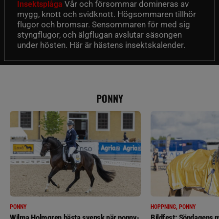
Vår och försommar domineras av
Insektsplåga
mygg, knott och svidknott. Högsommaren tillhör
flugor och bromsar. Sensommaren för med sig
styngflugor, och älgflugan avslutar säsongen
under hösten. Här är hästens insektskalender.
PONNY
PONNY
HOPPNING, PONNY
Wilma Holmgren bästa svensk när ponny-
Bildfest: Söndagens m