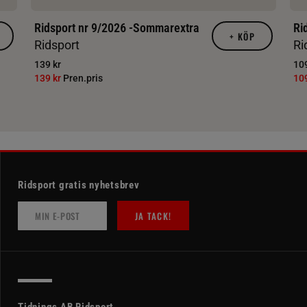
Ridsport nr 9/2026 -Sommarextra
Ri
+
KÖP
Ridsport
Ri
139 kr
109
139 kr
Pren.pris
10
Ridsport gratis nyhetsbrev
JA TACK!
Tidnings AB Ridsport