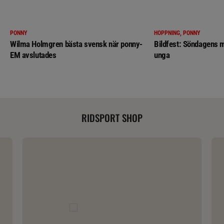
PONNY
HOPPNING, PONNY
Wilma Holmgren bästa svensk när ponny-
Bildfest: Söndagens m
EM avslutades
unga
RIDSPORT SHOP