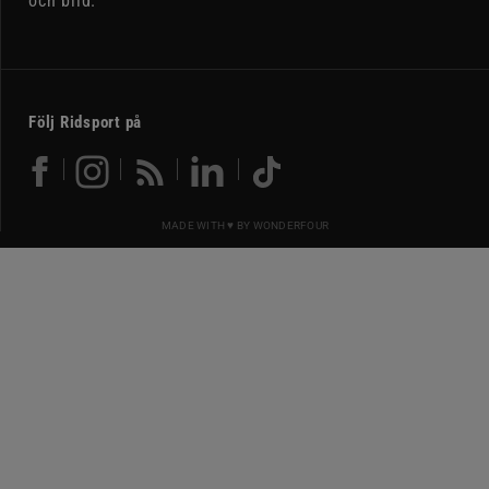
och bild.
Följ Ridsport på
MADE WITH ♥ BY
WONDERFOUR