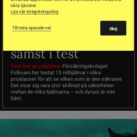
SVERIGE
våra tjänster.
Läs vår integritetspolicy
Dyraste
Till mina sparade val
Okej
ridhjälmarna blev
sämst i test
Försäkringsbolaget
Stort test av ridhjälmar
Folksam har testat 15 ridhjälmar i olika
prisklasser för att se vilken som är den säkraste.
Det visar sig vara stor skillnad på säkerheten
mellan de olika hjälmarna – och dyrast är inte
bäst.