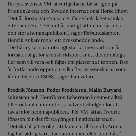
De fyra svenska VM-silverhjältarna tävlar igen på
Friends Arena och Sweden International Horse Show.
”Det är första gången som vi får se hela laget samlas
efter succén i USA, det är härligt att de nu får möta
den stora hemmapubliken”, säger förbundskapten
Henrik Ankarcrona i ett pressmeddelande.
”De här ryttarna är otroligt starka, men vad som är
fortsatt roligt för svensk ridsport är att det är många
fler som vill vara och fajtas om platserna i toppen. Det
är fortfarande öppet om vilka fler av svenskarna som
får en biljett till SIHS”, säger han vidare.
Fredrik Jönsson, Peder Fredricson, Malin Baryard
Johnsson
och
Henrik von Eckerman
kommer alltså
till Stockholm under första advents-helgen för att
tävla inför hemmapubliken. För VM-åttan Fredrik
Jönsson blir det första gången i nationalarenan:
”Det ska bli jätteroligt att komma till Friends Arena.
Jag har aldrig varit där varken med eller utan häst”,