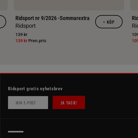
Ridsport nr 9/2026 -Sommarextra
Ri
+
KÖP
Ridsport
Ri
139 kr
109
139 kr
Pren.pris
10
Ridsport gratis nyhetsbrev
JA TACK!