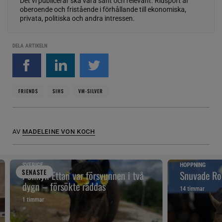
Det vi publicerar ska vara sant och relevant. Ridsport är
oberoende och fristående i förhållande till ekonomiska,
privata, politiska och andra intressen.
DELA ARTIKELN
FRIENDS
SIHS
VM-SILVER
AV
MADELEINE VON KOCH
SVERIGE
HOPPNING
SENAST
E
Ponnyn Ettan var försvunnen i två
Snuvade Ro
dygn – försökte räddas
14 timmar
1 timmar