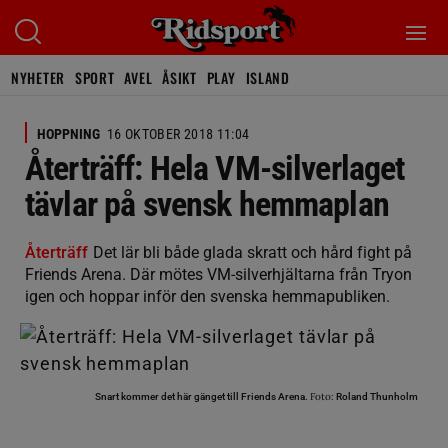
NYHETER
SPORT
AVEL
ÅSIKT
PLAY
ISLAND
HOPPNING
16 OKTOBER 2018 11:04
Återträff: Hela VM-silverlaget
tävlar på svensk hemmaplan
Återträff
Det lär bli både glada skratt och hård fight på
Friends Arena. Där mötes VM-silverhjältarna från Tryon
igen och hoppar inför den svenska hemmapubliken.
Foto:
Snart kommer det här gänget till Friends Arena.
Roland Thunholm