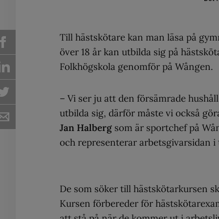
Till hästskötare kan man läsa på gy
över 18 år kan utbilda sig på hästsk
Folkhögskola genomför på Wången.
– Vi ser ju att den försämrade hushål
utbilda sig, därför måste vi också göra 
Jan Halberg
som är sportchef på Wån
och representerar arbetsgivarsidan i
De som söker till hästskötarkursen sk
Kursen förbereder för hästskötarexa
att stå på när de kommer ut i arbet