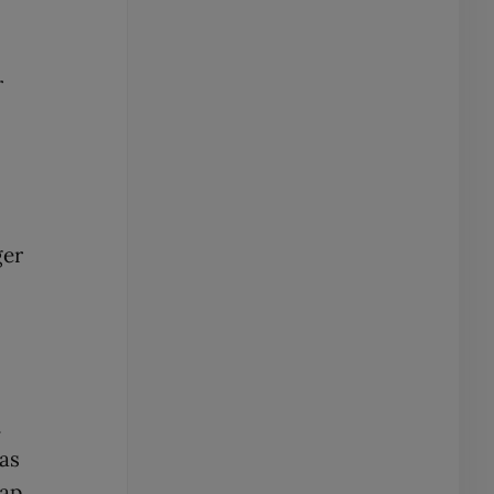
r
ger
.
as
ap,