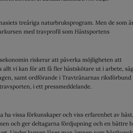
mnasiets treåriga naturbruksprogram. Men de som ä
ötarkursen med travprofil som Hästsportens
lsekonomin riskerar att påverka möjligheten att
allt vi kan för att få fler hästskötare ut i arbete, sä
gen, samt ordförande i Travtränarnas riksförbund
 travsporten, i ett pressmeddelande.
a ha vissa förkunskaper och viss erfarenhet av häst
men och ger deltagarna fördjupning och en bättre b
slivet. Under kursen läser man ämnen som hästkunsk