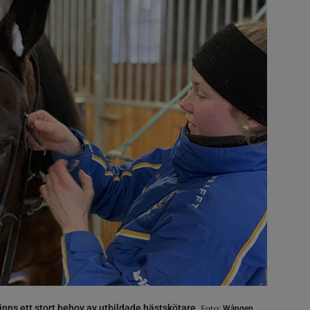
finns ett stort behov av utbildade hästskötare.
Foto:
Wången