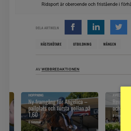
Ridsport är oberoende och fristående i förhå
DELA ARTIKELN
HÄSTSKÖTARE
UTBILDNING
WÅNGEN
AV
WEBBREDAKTIONEN
HOPPNING
AVEL, DRES
åll
Ny framgång för Angelica –
Revansch
pallplats och första nollan på
och ”Sune
1,60
8 timmar
6 timmar