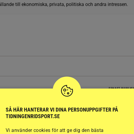
llande till ekonomiska, privata, politiska och andra intressen.
SENAST
PUBLIC
SYR
SVERIGE
segern tar Linnéa
Ponnyn Ettan var försvunnen
” vidare till final
i två dygn – försökte räddas
SÅ HÄR HANTERAR VI DINA PERSONUPPGIFTER PÅ
TIDNINGENRIDSPORT.SE
9 timmar
Vi använder cookies för att ge dig den bästa