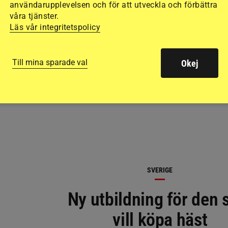
användarupplevelsen och för att utveckla och förbättra
våra tjänster.
Läs vår integritetspolicy
RELATERAD LÄSNING
Till mina sparade val
Okej
SVERIGE
Ny utbildning för den
vill köpa häst