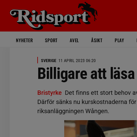
NYHETER
SPORT
AVEL
ÅSIKT
PLAY
SVERIGE
11 APRIL 2023 06:20
Billigare att läsa
Bristyrke
Det finns ett stort behov 
Därför sänks nu kurskostnaderna för at
riksanläggningen Wången.