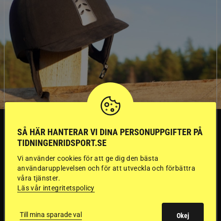
SVERIGE
SÅ HÄR HANTERAR VI DINA PERSONUPPGIFTER PÅ
TIDNINGENRIDSPORT.SE
Dyraste
Vi använder cookies för att ge dig den bästa
användarupplevelsen och för att utveckla och förbättra
ridhjälmarna blev
våra tjänster.
Läs vår integritetspolicy
sämst i test
Till mina sparade val
Okej