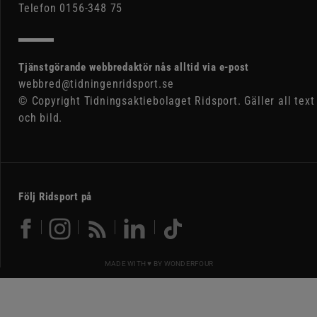
Telefon 0156-348 75
Tjänstgörande webbredaktör nås alltid via e-post
webbred@tidningenridsport.se
© Copyright Tidningsaktiebolaget Ridsport. Gäller all text
och bild.
Följ Ridsport på
MADE WITH ♥ BY
WONDERFOUR