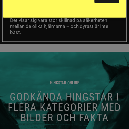
Försäkringsbolaget
Stort test av ridhjälmar
Folksam har testat 15 ridhjälmar i olika
prisklasser för att se vilken som är den säkraste.
Det visar sig vara stor skillnad på säkerheten
mellan de olika hjälmarna – och dyrast är inte
bäst.
HINGSTAR ONLINE
GODKÄNDA HINGSTAR I
FLERA KATEGORIER MED
BILDER OCH FAKTA