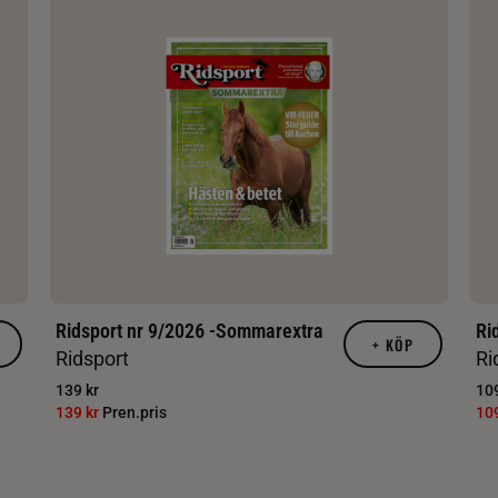
Ridsport nr 9/2026 -Sommarextra
Ri
+
KÖP
Ridsport
Ri
139 kr
109
139 kr
Pren.pris
10