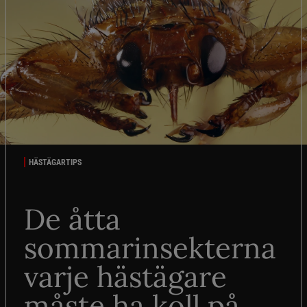
HÄSTÄGARTIPS
De åtta
sommarinsekterna
varje hästägare
måste ha koll på