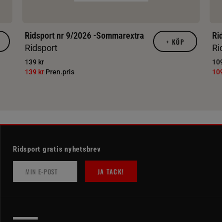
Ridsport nr 9/2026 -Sommarextra
Ri
+
KÖP
Ridsport
Ri
139 kr
109
139 kr
Pren.pris
10
Ridsport gratis nyhetsbrev
JA TACK!