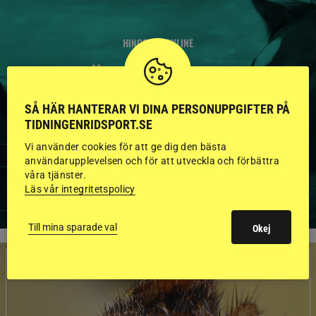
HINGSTAR ONLINE
GODKÄNDA HINGSTAR I
FLERA KATEGORIER MED
SÅ HÄR HANTERAR VI DINA PERSONUPPGIFTER PÅ
BILDER OCH FAKTA
TIDNINGENRIDSPORT.SE
Vi använder cookies för att ge dig den bästa
användarupplevelsen och för att utveckla och förbättra
våra tjänster.
VISA ALLA HINGSTAR
Läs vår integritetspolicy
Till mina sparade val
Okej