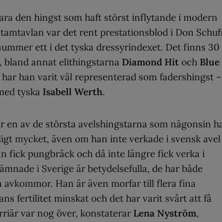
ara den hingst som haft störst inflytande i modern
stamtavlan var det rent prestationsblod i Don Schuf
nummer ett i det tyska dressyrindexet. Det finns 30
, bland annat elithingstarna
Diamond Hit
och
Blue
 har han varit väl representerad som fadershingst –
 med tyska
Isabell Werth
.
r en av de största avelshingstarna som någonsin h
ligt mycket, även om han inte verkade i svensk avel
 fick pungbråck och då inte längre fick verka i
lämnade i Sverige är betydelsefulla, de har både
 avkommor. Han är även morfar till flera fina
ns fertilitet minskat och det har varit svårt att få
riär var nog över, konstaterar
Lena Nyström
,