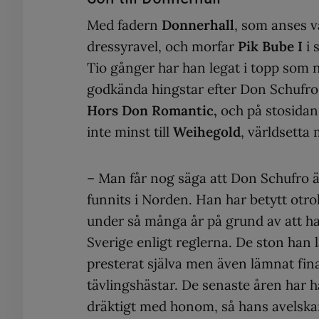
Med fadern
Donnerhall
, som anses v
dressyravel, och morfar
Pik Bube I
i 
Tio gånger har han legat i topp som 
godkända hingstar efter Don Schufro
Hors Don Romantic,
och på stosidan
inte minst till
Weihegold
, världsetta
– Man får nog säga att Don Schufro ä
funnits i Norden. Han har betytt otro
under så många år på grund av att han
Sverige enligt reglerna. De ston han 
presterat själva men även lämnat fina
tävlingshästar. De senaste åren har ha
dräktigt med honom, så hans avelskar