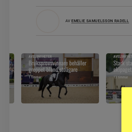
AV
EMELIE SAMUELSSON RADELL
AVELSNYHETER
AVELSNYHE
Bruksprovsvinnare behåller
Stark st
greppet bland stoägare
ekipage
1 timmar
13 timmar