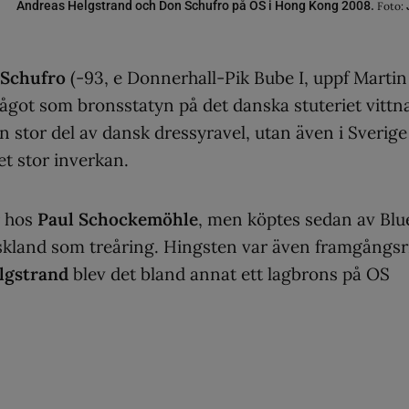
Andreas Helgstrand och Don Schufro på OS i Hong Kong 2008.
Foto:
Schufro
(-93, e Donnerhall-Pik Bube I, uppf Martin
något som bronsstatyn på det danska stuteriet vittn
n stor del av dansk dressyravel, utan även i Sverige
t stor inverkan.
r hos
Paul Schockemöhle
, men köptes sedan av Blu
yskland som treåring. Hingsten var även framgångsr
lgstrand
blev det bland annat ett lagbrons på OS