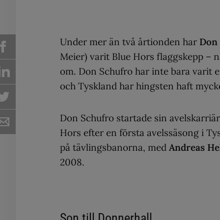
Under mer än två årtionden har
Don 
Meier) varit Blue Hors flaggskepp – 
om. Don Schufro har inte bara varit e
och Tyskland har hingsten haft mycke
Don Schufro startade sin avelskarriä
Hors efter en första avelssäsong i T
på tävlingsbanorna, med
Andreas He
2008.
Son till Donnerhall