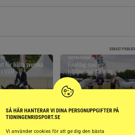
SENAST
PUBLIC
TER
GÄSTBLOGGEN
art för bästa svenska
Finaldag med
t i UVM
jubileumsutställning
14 timmar
SÅ HÄR HANTERAR VI DINA PERSONUPPGIFTER PÅ
TIDNINGENRIDSPORT.SE
RELATERAD LÄSNING
Vi använder cookies för att ge dig den bästa