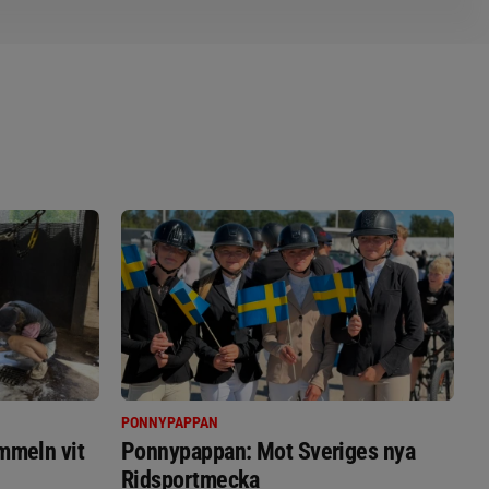
PONNYPAPPAN
immeln vit
Ponnypappan: Mot Sveriges nya
Ridsportmecka