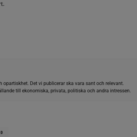
t.
h opartiskhet. Det vi publicerar ska vara sant och relevant.
llande till ekonomiska, privata, politiska och andra intressen.
ÖD