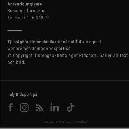
Ansvarig utgivare
Susanne Tornberg
Telefon 0156-348 75
Tjänstgörande webbredaktör nås alltid via e-post
webbred@tidningenridsport.se
© Copyright Tidningsaktiebolaget Ridsport. Gäller all text
och bild.
Följ Ridsport på
MADE WITH ♥ BY
WONDERFOUR