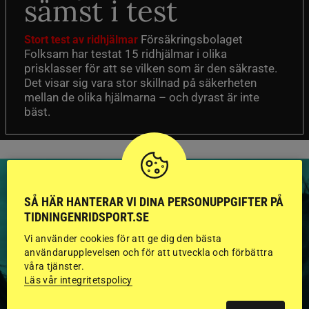
sämst i test
Försäkringsbolaget
Stort test av ridhjälmar
Folksam har testat 15 ridhjälmar i olika
prisklasser för att se vilken som är den säkraste.
Det visar sig vara stor skillnad på säkerheten
mellan de olika hjälmarna – och dyrast är inte
bäst.
SÅ HÄR HANTERAR VI DINA PERSONUPPGIFTER PÅ
TIDNINGENRIDSPORT.SE
HINGSTAR ONLINE
Vi använder cookies för att ge dig den bästa
användarupplevelsen och för att utveckla och förbättra
GODKÄNDA HINGSTAR I
våra tjänster.
Läs vår integritetspolicy
FLERA KATEGORIER MED