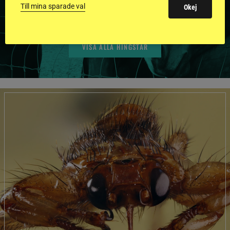
BILDER OCH FAKTA
Till mina sparade val
Okej
VISA ALLA HINGSTAR