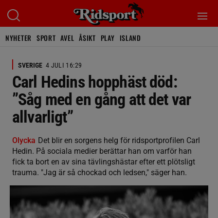
NYHETER
SPORT
AVEL
ÅSIKT
PLAY
ISLAND
SVERIGE
4 JULI 16:29
Carl Hedins hopphäst död:
”Såg med en gång att det var
allvarligt”
Olycka
Det blir en sorgens helg för ridsportprofilen Carl
Hedin. På sociala medier berättar han om varför han
fick ta bort en av sina tävlingshästar efter ett plötsligt
trauma. "Jag är så chockad och ledsen," säger han.