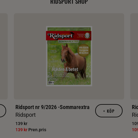
RIDSPORT SHOP
Ridsport nr 9/2026 -Sommarextra
Ri
+
KÖP
Ridsport
Ri
139 kr
109
139 kr
Pren.pris
10