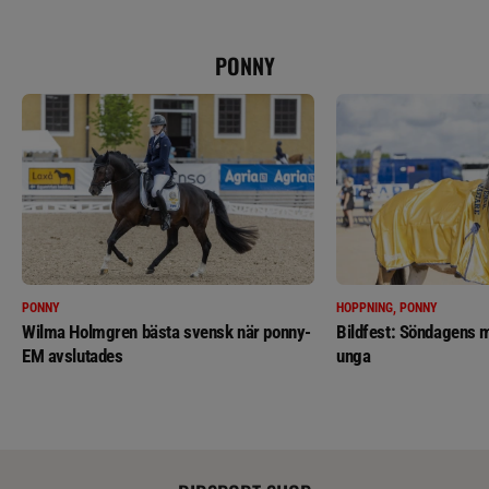
PONNY
PONNY
HOPPNING, PONNY
Wilma Holmgren bästa svensk när ponny-
Bildfest: Söndagens m
EM avslutades
unga