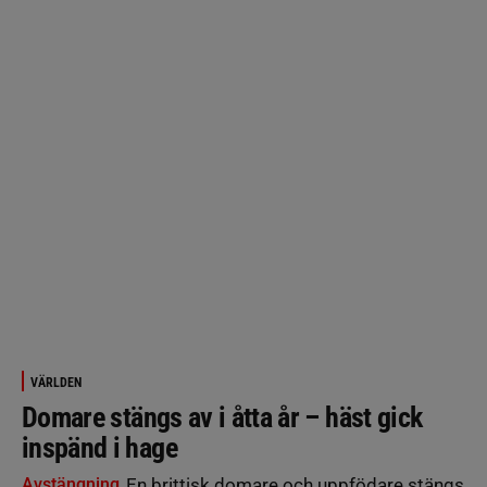
VÄRLDEN
Domare stängs av i åtta år – häst gick
inspänd i hage
Avstängning
En brittisk domare och uppfödare stängs