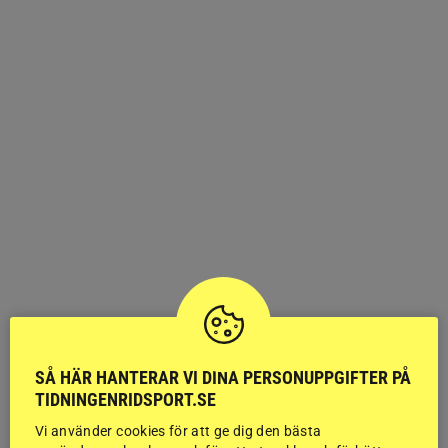
VÄRLDEN
Ponny hittad död i hage – misstänkt
SÅ HÄR HANTERAR VI DINA PERSONUPPGIFTER PÅ
TIDNINGENRIDSPORT.SE
vargattack
Vi använder cookies för att ge dig den bästa
Rovdjur
En ponny hittades död i sin hage på södra