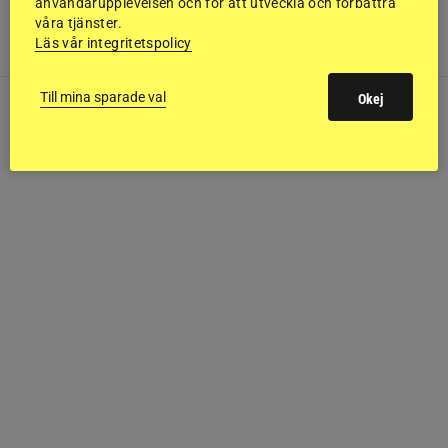
användarupplevelsen och för att utveckla och förbättra
Jylland i förra veckan. Enligt en första bedömning från
våra tjänster.
danska myndigheter tyder mycket på att ponnyn kan
Läs vår integritetspolicy
ha attackerats av varg.
Till mina sparade val
Okej