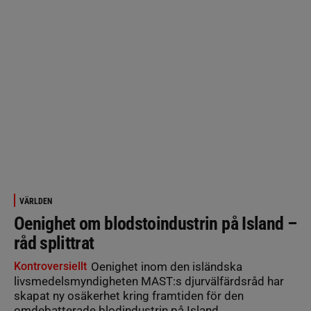
VÄRLDEN
Oenighet om blodstoindustrin på Island –
råd splittrat
Kontroversiellt
Oenighet inom den isländska
livsmedelsmyndigheten MAST:s djurvälfärdsråd har
skapat ny osäkerhet kring framtiden för den
omdebatterade blodindustrin på Island.