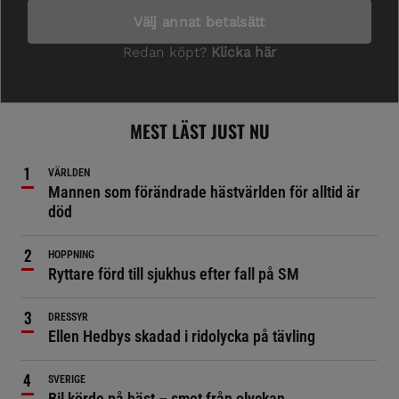
MEST LÄST JUST NU
VÄRLDEN
Mannen som förändrade hästvärlden för alltid är
död
HOPPNING
Ryttare förd till sjukhus efter fall på SM
DRESSYR
Ellen Hedbys skadad i ridolycka på tävling
SVERIGE
Bil körde på häst – smet från olyckan