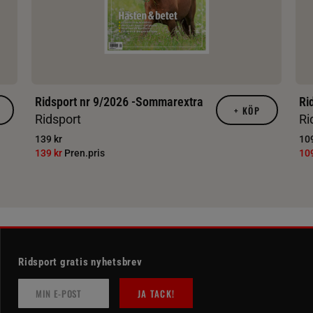
Ridsport nr 9/2026 -Sommarextra
Ri
+
KÖP
Ridsport
Ri
139 kr
109
139 kr
Pren.pris
10
Ridsport gratis nyhetsbrev
JA TACK!