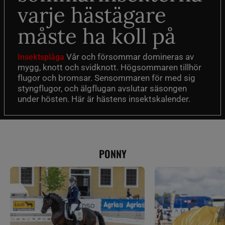
varje hästägare
måste ha koll på
Vår och försommar domineras av
Insektsplåga
mygg, knott och svidknott. Högsommaren tillhör
flugor och bromsar. Sensommaren för med sig
styngflugor, och älgflugan avslutar säsongen
under hösten. Här är hästens insektskalender.
PONNY