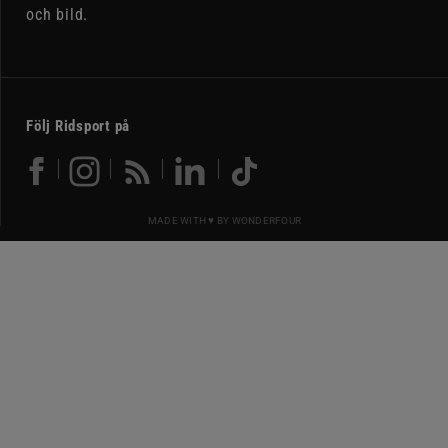
och bild.
Följ Ridsport på
MADE WITH ♥ BY
WONDERFOUR