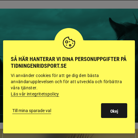
HINGSTAR ONLINE
GODKÄNDA HINGSTAR I
SÅ HÄR HANTERAR VI DINA PERSONUPPGIFTER PÅ
FLERA KATEGORIER MED
TIDNINGENRIDSPORT.SE
BILDER OCH FAKTA
Vi använder cookies för att ge dig den bästa
användarupplevelsen och för att utveckla och förbättra
våra tjänster.
Läs vår integritetspolicy
VISA ALLA HINGSTAR
Till mina sparade val
Okej