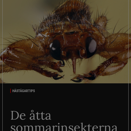
HÄSTÄGARTIPS
De åtta
sommarinsekterna