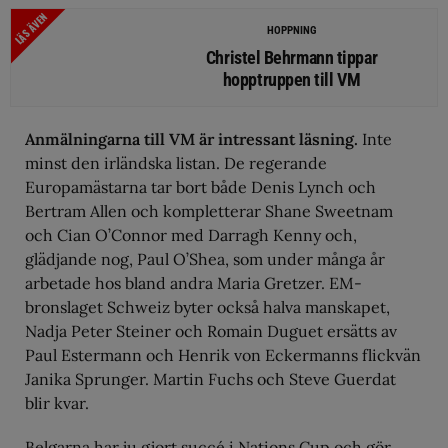
LÄS ÄVEN
HOPPNING
Christel Behrmann tippar
hopptruppen till VM
Anmälningarna till VM är intressant läsning.
Inte
minst den irländska listan. De regerande
Europamästarna tar bort både Denis Lynch och
Bertram Allen och kompletterar Shane Sweetnam
och Cian O’Connor med Darragh Kenny och,
glädjande nog, Paul O’Shea, som under många år
arbetade hos bland andra Maria Gretzer. EM-
bronslaget Schweiz byter också halva manskapet,
Nadja Peter Steiner och Romain Duguet ersätts av
Paul Estermann och Henrik von Eckermanns flickvän
Janika Sprunger. Martin Fuchs och Steve Guerdat
blir kvar.
Belgarna har ju gjort succé i Nations Cup och gör