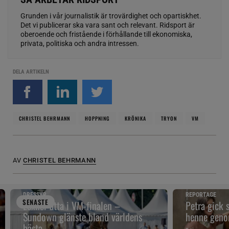
Grunden i vår journalistik är trovärdighet och opartiskhet.
Det vi publicerar ska vara sant och relevant. Ridsport är
oberoende och fristående i förhållande till ekonomiska,
privata, politiska och andra intressen.
DELA ARTIKELN
CHRISTEL BEHRMANN
HOPPNING
KRÖNIKA
TRYON
VM
AV
CHRISTEL BEHRMANN
DRESSYR
REPORTAGE
SENAST
E
Lexner åtta i VM-finalen –
Petra gick 
Sundown glänste bland världens
henne geno
bästa