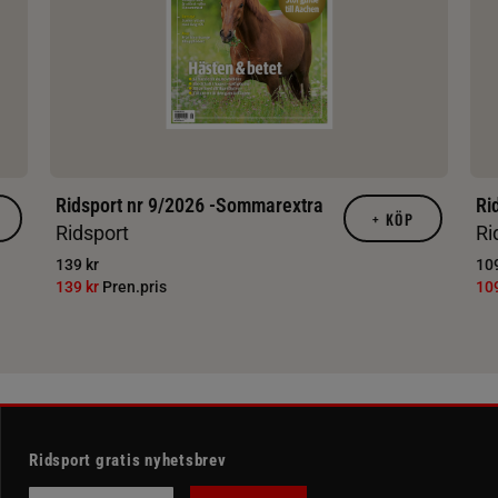
Ridsport nr 9/2026 -Sommarextra
Ri
+
KÖP
Ridsport
Ri
139 kr
109
139 kr
Pren.pris
10
Ridsport gratis nyhetsbrev