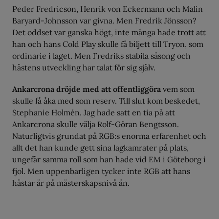
Peder Fredricson, Henrik von Eckermann och Malin
Baryard-Johnsson var givna. Men Fredrik Jönsson?
Det oddset var ganska högt, inte många hade trott att
han och hans Cold Play skulle få biljett till Tryon, som
ordinarie i laget. Men Fredriks stabila säsong och
hästens utveckling har talat för sig själv.
Ankarcrona dröjde med att offentliggöra
vem som
skulle få åka med som reserv. Till slut kom beskedet,
Stephanie Holmén. Jag hade satt en tia på att
Ankarcrona skulle välja Rolf-Göran Bengtsson.
Naturligtvis grundat på RGB:s enorma erfarenhet och
allt det han kunde gett sina lagkamrater på plats,
ungefär samma roll som han hade vid EM i Göteborg i
fjol. Men uppenbarligen tycker inte RGB att hans
hästar är på mästerskapsnivå än.