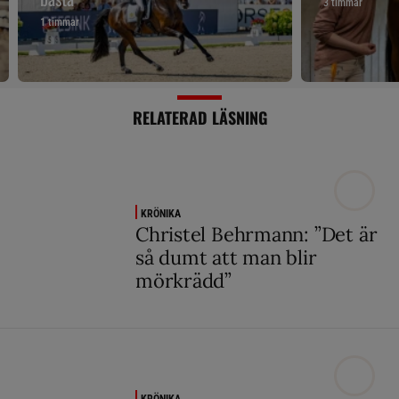
3 timmar
1 timmar
RELATERAD LÄSNING
KRÖNIKA
Christel Behrmann: ”Det är
så dumt att man blir
mörkrädd”