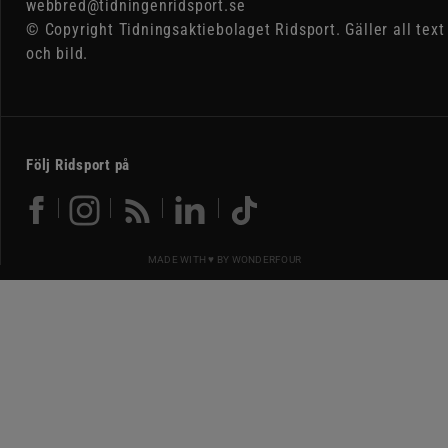
webbred@tidningenridsport.se
© Copyright Tidningsaktiebolaget Ridsport. Gäller all text
och bild.
Följ Ridsport på
MADE WITH ♥ BY
WONDERFOUR