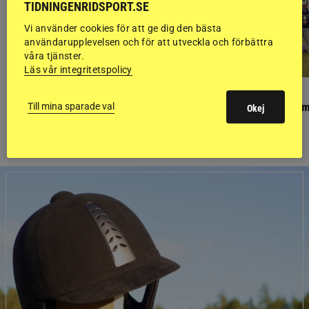
TIDNINGENRIDSPORT.SE
Vi använder cookies för att ge dig den bästa
användarupplevelsen och för att utveckla och förbättra
våra tjänster.
Läs vår integritetspolicy
PONNYPAPPAN
GÄSTBLOGGEN
Ponnypappan: Kärlek från första gnägget
Finaldag med jubileum
Till mina sparade val
Okej