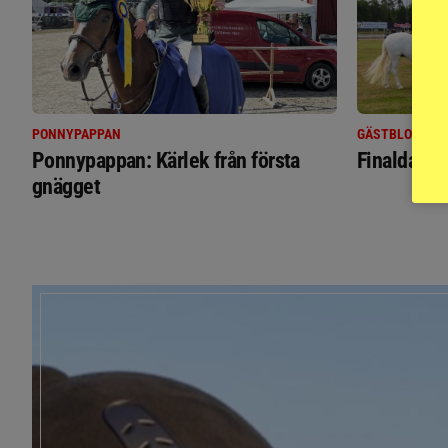
PONNYPAPPAN
GÄSTBLOGGEN
Ponnypappan: Kärlek från första
Finaldag m
gnägget