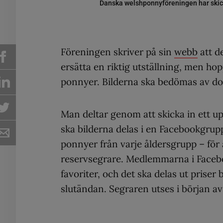
Danska welshponnyföreningen har skicka
Föreningen skriver på sin
webb
att d
ersätta en riktig utställning, men ho
ponnyer. Bilderna ska bedömas av d
Man deltar genom att skicka in ett upps
ska bilderna delas i en Facebookgru
ponnyer från varje åldersgrupp – för
reservsegrare. Medlemmarna i Faceb
favoriter, och det ska delas ut pris
slutändan. Segraren utses i början av