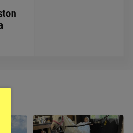
ston
a