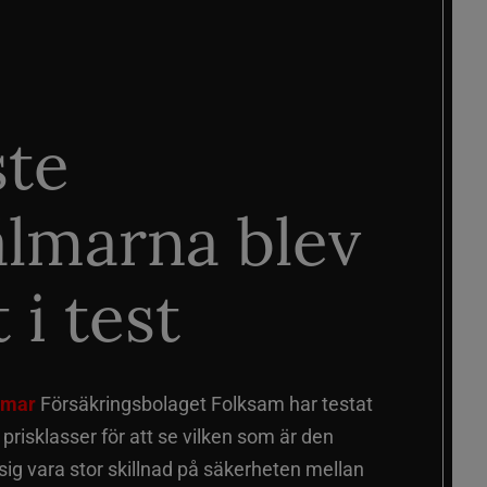
ste
älmarna blev
 i test
älmar
Försäkringsbolaget Folksam har testat
a prisklasser för att se vilken som är den
 sig vara stor skillnad på säkerheten mellan