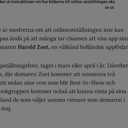
t ut instruktioner om hur bilderna till online-utställningen ska
se ut.
e är medvetna om att onlineutställningen inte kan
ppas ändå på att många tar chansen att visa upp sin
omaren
Harold Zoet,
en välkänd holländsk uppfödar
tällningsfoto, taget i mars eller april i år. Därefter
pp, där domaren Zoet kommer att nominera två
 att sedan utse vem som blir Best-In-Show och
ookgruppen kommer också att kunna rösta på sina
er bland de som väljer samma vinnare som domaren i
 maj.