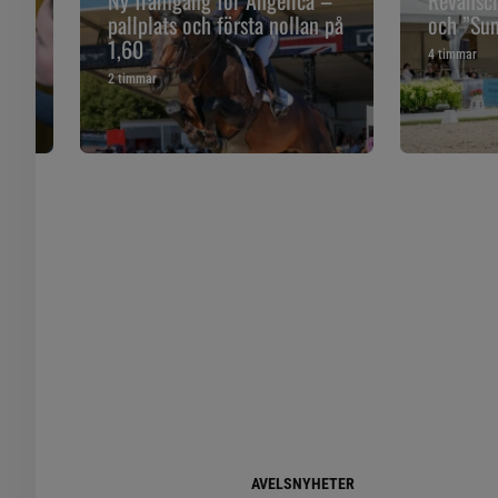
pallplats och första nollan på
och ”Sune
1,60
4 timmar
2 timmar
AVELSNYHETER