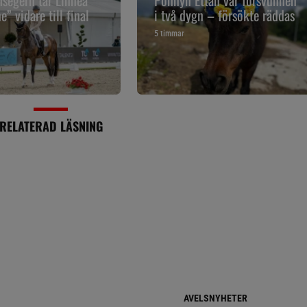
” vidare till final
i två dygn – försökte räddas
5 timmar
RELATERAD LÄSNING
AVELSNYHETER