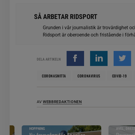
SÅ ARBETAR RIDSPORT
Grunden i vår journalistik är trovärdighet oc
Ridsport är oberoende och fristående i förhå
DELA ARTIKELN
CORONASMITTA
CORONAVIRUS
COVID-19
AV
WEBBREDAKTIONEN
HOPPNING
AVEL, DRES
åll
Ny framgång för Angelica –
Revansch