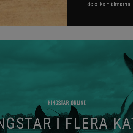
de olika hjälmarna –
HINGSTAR ONLINE
GSTAR I FLERA K