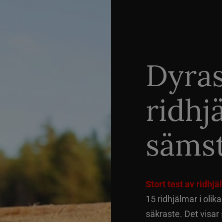
Dyra
ridhj
sämst
Stort test av ridhj
15 ridhjälmar i olik
säkraste. Det visar