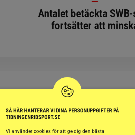
y
Antalet betäckta SWB-
fortsätter att minsk
RIDSPORT
BLOGGAR
SÅ HÄR HANTERAR VI DINA PERSONUPPGIFTER PÅ
TIDNINGENRIDSPORT.SE
Vi använder cookies för att ge dig den bästa