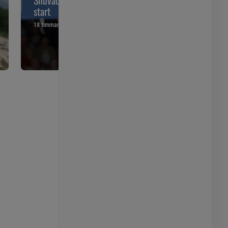
start
första gnägg
18 timmar
19 timmar