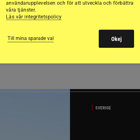
användarupplevelsen och för att utveckla och förbättra
våra tjänster.
Läs vår integritetspolicy
Till mina sparade val
Okej
GÄSTBLOGGEN
ed jubileumsutställning
Så gick det på helgens ut
SVERIGE