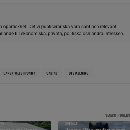
h opartiskhet. Det vi publicerar ska vara sant och relevant.
llande till ekonomiska, privata, politiska och andra intressen.
DANSK WELSHPONNY
ONLINE
UTSTÄLLNING
SENAST
PUBLIC
SYR
SVERIGE
segern tar Linnéa
Ponnyn Ettan var försvunnen