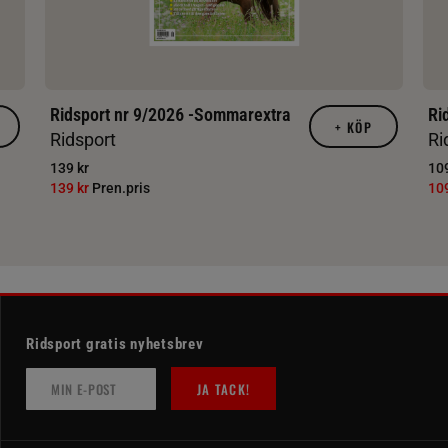
Ridsport nr 9/2026 -Sommarextra
Ri
+
KÖP
Ridsport
Ri
139 kr
109
139 kr
Pren.pris
10
Ridsport gratis nyhetsbrev
JA TACK!