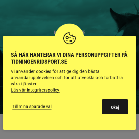
HINGSTAR ONLINE
GODKÄNDA HINGSTAR I
SÅ HÄR HANTERAR VI DINA PERSONUPPGIFTER PÅ
FLERA KATEGORIER MED
TIDNINGENRIDSPORT.SE
BILDER OCH FAKTA
Vi använder cookies för att ge dig den bästa
användarupplevelsen och för att utveckla och förbättra
våra tjänster.
Läs vår integritetspolicy
VISA ALLA HINGSTAR
Till mina sparade val
Okej