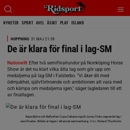
NYHETER
SPORT
AVEL
ÅSIKT
PLAY
ISLAND
HOPPNING
31 MAJ 21:38
De är klara för final i lag-SM
Nationellt
Efter två semifinalrundor på Norrköping Horse
Show är det nu klart vilka åtta lag som gör upp om
medaljerna på lag-SM i Falsterbo. "Vi åker dit med
ödmjukhet, självförtroende och ambitionen att vara med
och kämpa om medaljerna igen," säger lagledaren till ett
av finallagen.
Kajsa Björe och Ballyshan Copa Cabana ingick Jump Clubs segrande lag i
Foto:
semifinalen. Bilden är tagen i ett annat sammanhang.
Roland Thunholm