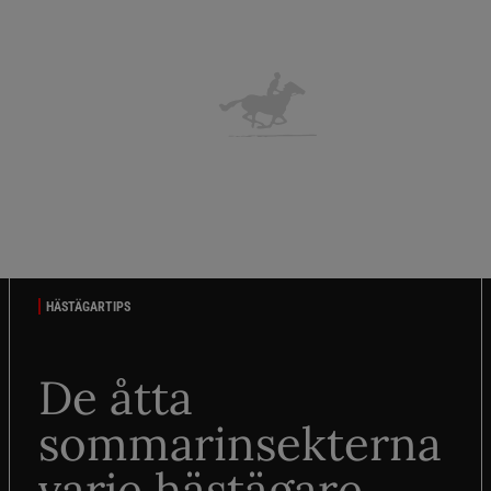
HÄSTÄGARTIPS
De åtta
sommarinsekterna
varje hästägare