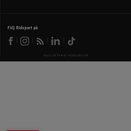
Följ Ridsport på
MADE WITH ♥ BY
WONDERFOUR