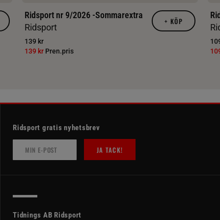
Ridsport nr 9/2026 -Sommarextra
Ri
+
KÖP
Ridsport
Ri
139 kr
109
139 kr
Pren.pris
10
Ridsport gratis nyhetsbrev
JA TACK!
Tidnings AB Ridsport