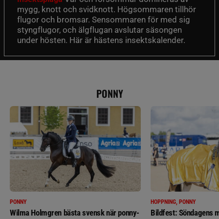
mygg, knott och svidknott. Högsommaren tillhör
flugor och bromsar. Sensommaren för med sig
styngflugor, och älgflugan avslutar säsongen
under hösten. Här är hästens insektskalender.
PONNY
PONNY
HOPPNING, PONNY
Wilma Holmgren bästa svensk när ponny-
Bildfest: Söndagens m