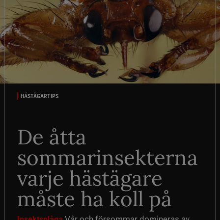
HÄSTÄGARTIPS
De åtta
sommarinsekterna
varje hästägare
måste ha koll på
Vår och försommar domineras av
Insektsplåga