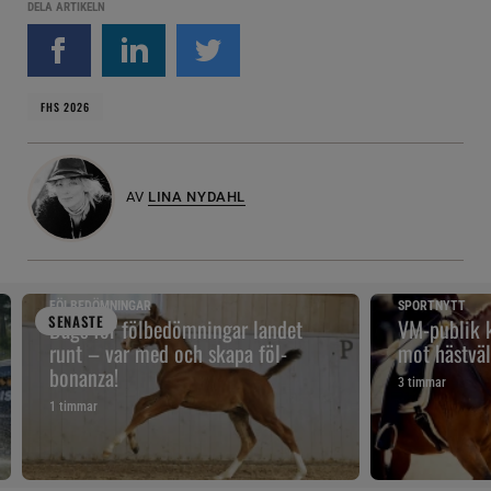
DELA ARTIKELN
FHS 2026
AV
LINA NYDAHL
FÖLBEDÖMNINGAR
SPORTNYTT
SENAST
E
Dags för fölbedömningar landet
VM-publik k
runt – var med och skapa föl-
mot hästväl
bonanza!
3 timmar
1 timmar