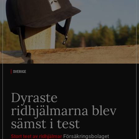
SVERIGE
Dyraste
ridhjälmarna blev
sämst i test
Försäkringsbolaget
Stort test av ridhjälmar