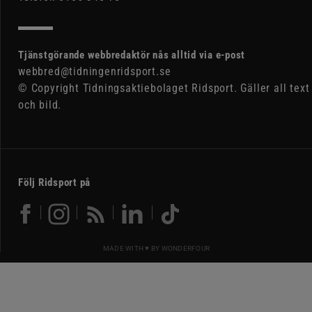
Tjänstgörande webbredaktör nås alltid via e-post
webbred@tidningenridsport.se
© Copyright Tidningsaktiebolaget Ridsport. Gäller all text
och bild.
Följ Ridsport på
MADE WITH ♥ BY
WONDERFOUR