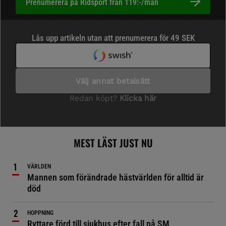
Prenumerera på Ridsport från 119:-/mån
MEST LÄST JUST NU
VÄRLDEN
Mannen som förändrade hästvärlden för alltid är
död
HOPPNING
Ryttare förd till sjukhus efter fall på SM