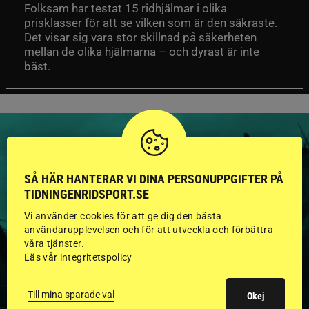
Folksam har testat 15 ridhjälmar i olika
prisklasser för att se vilken som är den säkraste.
Det visar sig vara stor skillnad på säkerheten
mellan de olika hjälmarna – och dyrast är inte
bäst.
SÅ HÄR HANTERAR VI DINA PERSONUPPGIFTER PÅ
HINGSTAR ONLINE
TIDNINGENRIDSPORT.SE
GODKÄNDA HINGSTAR I
Vi använder cookies för att ge dig den bästa
användarupplevelsen och för att utveckla och förbättra
FLERA KATEGORIER MED
våra tjänster.
Läs vår integritetspolicy
BILDER OCH FAKTA
Till mina sparade val
Okej