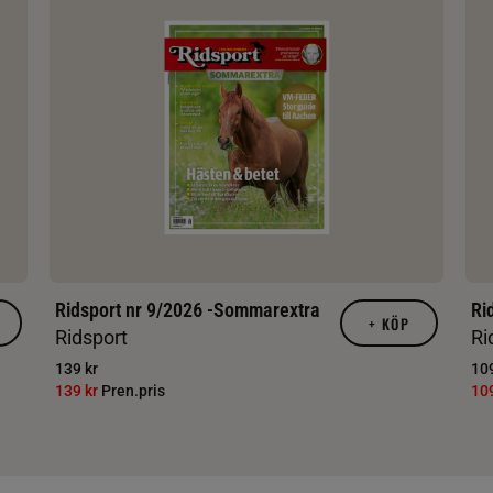
Ridsport nr 9/2026 -Sommarextra
Ri
+
KÖP
Ridsport
Ri
139 kr
109
139 kr
Pren.pris
10