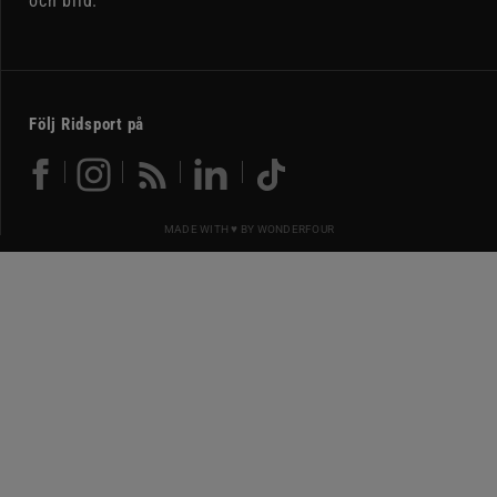
och bild.
Följ Ridsport på
MADE WITH ♥ BY
WONDERFOUR