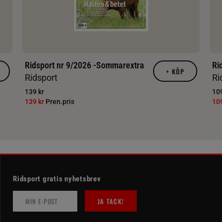
Ridsport nr 9/2026 -Sommarextra
Ri
+
KÖP
Ridsport
Ri
139 kr
109
139 kr
Pren.pris
10
Ridsport gratis nyhetsbrev
JA TACK!