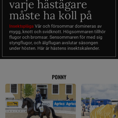
varje hästägare
måste ha koll på
Vår och försommar domineras av
Insektsplåga
mygg, knott och svidknott. Högsommaren tillhör
flugor och bromsar. Sensommaren för med sig
styngflugor, och älgflugan avslutar säsongen
under hösten. Här är hästens insektskalender.
PONNY