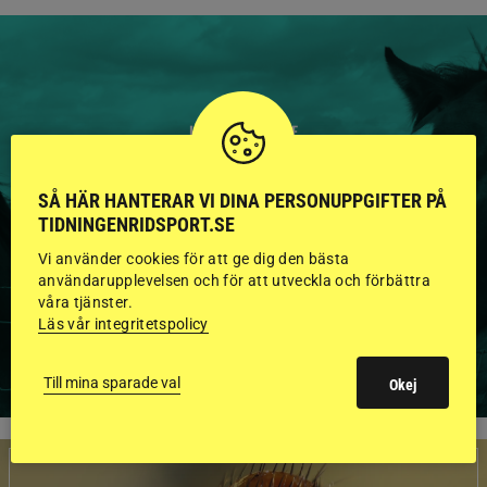
HINGSTAR ONLINE
GODKÄNDA HINGSTAR I
SÅ HÄR HANTERAR VI DINA PERSONUPPGIFTER PÅ
FLERA KATEGORIER MED
TIDNINGENRIDSPORT.SE
BILDER OCH FAKTA
Vi använder cookies för att ge dig den bästa
användarupplevelsen och för att utveckla och förbättra
våra tjänster.
Läs vår integritetspolicy
VISA ALLA HINGSTAR
Till mina sparade val
Okej