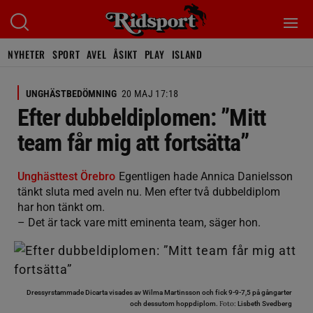
NYHETER
SPORT
AVEL
ÅSIKT
PLAY
ISLAND
UNGHÄSTBEDÖMNING
20 MAJ 17:18
Efter dubbeldiplomen: ”Mitt
team får mig att fortsätta”
Unghästtest Örebro
Egentligen hade Annica Danielsson
tänkt sluta med aveln nu. Men efter två dubbeldiplom
har hon tänkt om.
– Det är tack vare mitt eminenta team, säger hon.
Dressyrstammade Dicarta visades av Wilma Martinsson och fick 9-9-7,5 på gångarter
Foto:
och dessutom hoppdiplom.
Lisbeth Svedberg