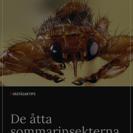
HÄSTÄGARTIPS
De åtta
sommarinsekterna