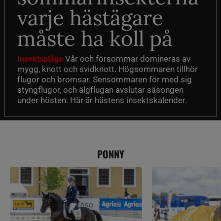
varje hästägare
måste ha koll på
Vår och försommar domineras av
Insektsplåga
mygg, knott och svidknott. Högsommaren tillhör
flugor och bromsar. Sensommaren för med sig
styngflugor, och älgflugan avslutar säsongen
under hösten. Här är hästens insektskalender.
PONNY