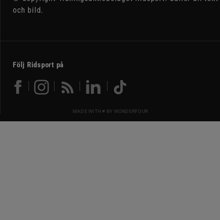
och bild.
Följ Ridsport på
MADE WITH ♥ BY
WONDERFOUR