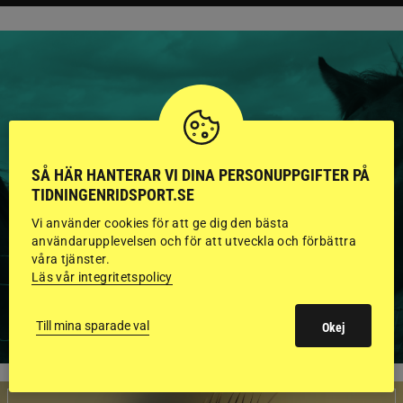
HINGSTAR ONLINE
GODKÄNDA HINGSTAR I
SÅ HÄR HANTERAR VI DINA PERSONUPPGIFTER PÅ
FLERA KATEGORIER MED
TIDNINGENRIDSPORT.SE
Vi använder cookies för att ge dig den bästa
BILDER OCH FAKTA
användarupplevelsen och för att utveckla och förbättra
våra tjänster.
Läs vår integritetspolicy
VISA ALLA HINGSTAR
Till mina sparade val
Okej