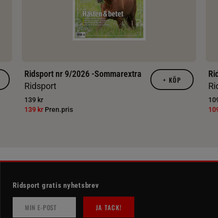
Ridsport nr 9/2026 -Sommarextra
Ri
+
KÖP
Ridsport
Ri
139 kr
109
139 kr
Pren.pris
10
Ridsport gratis nyhetsbrev
JA TACK!