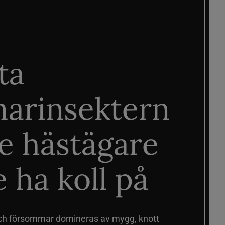
ta
arinsektern
je hästägare
 ha koll på
ch försommar domineras av mygg, knott