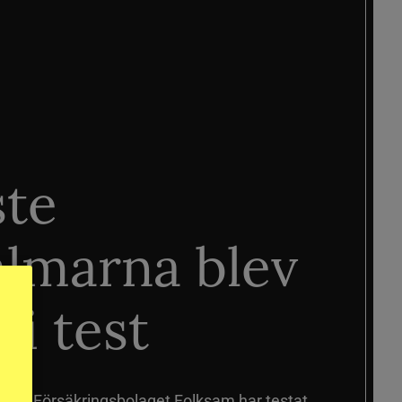
ste
älmarna blev
 i test
älmar
Försäkringsbolaget Folksam har testat