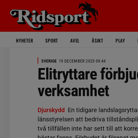
NYHETER
SPORT
AVEL
ÅSIKT
PLAY
SVERIGE
19 DECEMBER 2023 09:44
Elitryttare förbju
verksamhet
Djurskydd
En tidigare landslagsryt
länsstyrelsen att bedriva tillståndsp
två tillfällen inte har sett till att kor
hästar fanns. Förbudet är förenat me