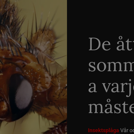
De åt
somm
a var
måste
Insektsplåga
Vår o