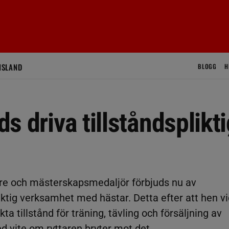
ISLAND
BLOGG
H
ds driva tillståndsplikt
tare och mästerskapsmedaljör förbjuds nu av
liktig verksamhet med hästar. Detta efter att hen v
rekta tillstånd för träning, tävling och försäljning av
d vite om ryttaren bryter mot det.