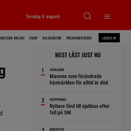
Torsdag 6 augusti
INGSTAR ONLINE
SHOP
SALUHÄSTAR
PRENUMERATION
LOGGA IN
MEST LÄST JUST NU
ig
VÄRLDEN
Mannen som förändrade
hästvärlden för alltid är död
HOPPNING
Ryttare förd till sjukhus efter
fall på SM
id
DRESSYR