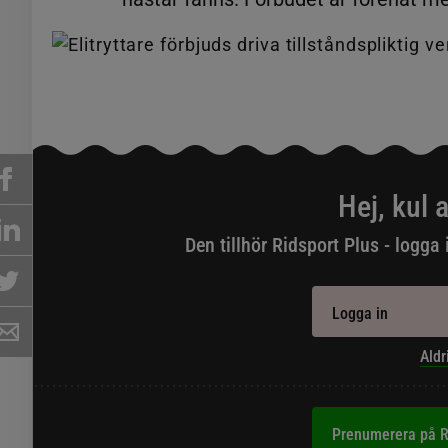
Hej, kul a
Den tillhör Ridsport Plus - logga 
Logga in
Aldr
Prenumerera på R