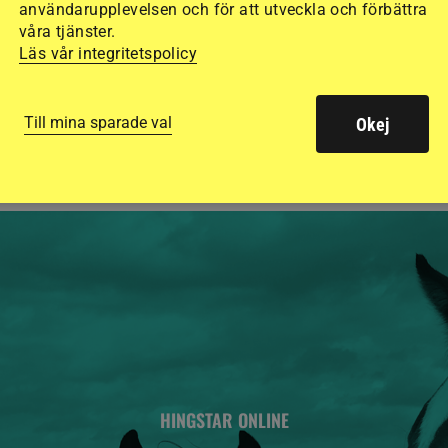
användarupplevelsen och för att utveckla och förbättra
15 ridhjälmar i olik
våra tjänster.
Läs vår integritetspolicy
säkraste. Det visar
de olika hjälmarna –
Till mina sparade val
Okej
HINGSTAR ONLINE